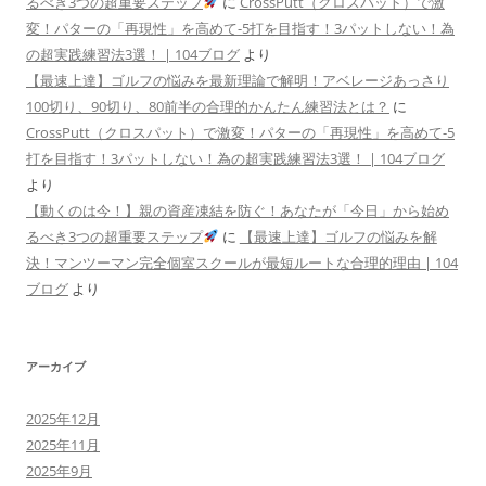
るべき3つの超重要ステップ
に
CrossPutt（クロスパット）で激
変！パターの「再現性」を高めて-5打を目指す！3パットしない！為
の超実践練習法3選！ | 104ブログ
より
【最速上達】ゴルフの悩みを最新理論で解明！アベレージあっさり
100切り、90切り、80前半の合理的かんたん練習法とは？
に
CrossPutt（クロスパット）で激変！パターの「再現性」を高めて-5
打を目指す！3パットしない！為の超実践練習法3選！ | 104ブログ
より
【動くのは今！】親の資産凍結を防ぐ！あなたが「今日」から始め
るべき3つの超重要ステップ
に
【最速上達】ゴルフの悩みを解
決！マンツーマン完全個室スクールが最短ルートな合理的理由 | 104
ブログ
より
アーカイブ
2025年12月
2025年11月
2025年9月