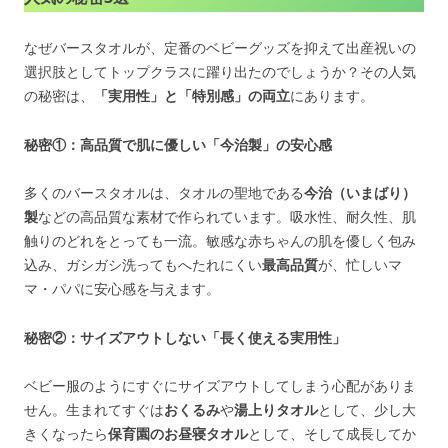
なぜバースタオルが、定番のベビーグッズを抑えて出産祝いの
選択肢としてトップクラスに躍り出たのでしょうか？その人気
の秘密は、
「実用性」と「特別感」の両立
にあります。
秘密①：高品質で肌に優しい「今治製」の安心感
多くのバースタオルは、タオルの聖地である
今治（いまばり）
製
などの高品質な素材で作られています。吸水性、耐久性、肌
触りのどれをとっても一流。敏感な赤ちゃんの肌を優しく包み
込み、ガシガシ洗ってもへたれにくい
最高品質
が、忙しいマ
マ・パパに安心感を与えます。
秘密②：サイズアウトしない「長く使える実用性」
ベビー服のようにすぐにサイズアウトしてしまう心配がありま
せん。生まれてすぐは
おくるみ
や
湯上りタオル
として、少し大
きくなったら
保育園のお昼寝タオル
として、そして成長してか