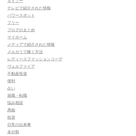
ダイソー
テレビで紹介された情報
パワースポット
フリー
ブログのまとめ
マイホーム
メディアで紹介された情報
メルカリで稼ぐ方法
レディースファッションコーデ
ヴェルファイア
不動産投資
便利
占い
就職・転職
悩み相談
愚痴
投資
日常の出来事
未分類