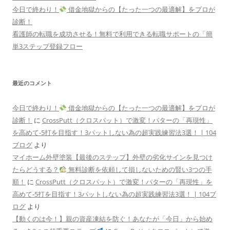
今日で終わり！
借金地獄からの【たった一つの最適解】をプロが
診断！
看護師の転職を成功させる！無料で利用できる転職サポートの「簡
単3ステップ登録フロー
最近のコメント
今日で終わり！
借金地獄からの【たった一つの最適解】をプロが
診断！
に
CrossPutt（クロスパット）で激変！パターの「再現性」
を高めて-5打を目指す！3パットしない為の超実践練習法3選！ | 104
ブログ
より
マイホーム外壁塗装【最後のステップ】外壁の劣化サインを見つけ
たらどうする？
無料診断を依頼して損しないための賢い3つの手
順！
に
CrossPutt（クロスパット）で激変！パターの「再現性」を
高めて-5打を目指す！3パットしない為の超実践練習法3選！ | 104ブ
ログ
より
【動くのは今！】親の資産凍結を防ぐ！あなたが「今日」から始め