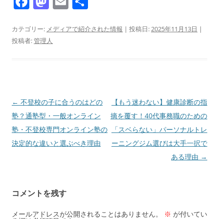
F
M
E
共
a
a
m
有
c
st
ai
カテゴリー:
メディアで紹介された情報
| 投稿日:
2025年11月13日
|
投稿者:
管理人
e
o
l
b
d
o
o
o
n
投
←
不登校の子に合うのはどの
​【もう迷わない】健康診断の指
k
稿
塾？通塾型・一般オンライン
摘を覆す！40代事務職のための
ナ
塾・不登校専門オンライン塾の
「スベらない」パーソナルトレ
ビ
決定的な違いと選ぶべき理由
ーニングジム選びは大手一択で
ゲ
ある理由
→
ー
シ
コメントを残す
ョ
ン
メールアドレスが公開されることはありません。
※
が付いてい