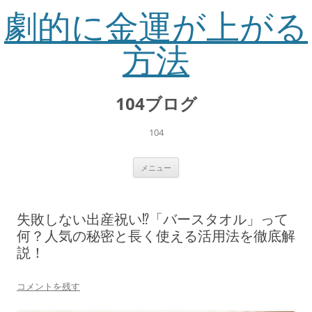
劇的に金運が上がる
方法
コ
ン
104ブログ
テ
ン
ツ
へ
104
ス
キ
ッ
プ
メニュー
失敗しない出産祝い⁉「バースタオル」って
何？人気の秘密と長く使える活用法を徹底解
説！
コメントを残す