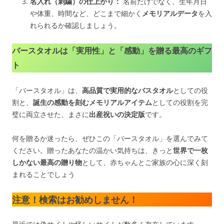
名入れ（刺繍）の仕上がり：
名前だけでなく、生年月日
や体重、時間など、どこまで細かく
メモリアルデータ
を入
れられるか確認しましょう。
バースタオルは「実用性」と「感動」を贈る最高のギフ
ト
「バースタオル」は、
高品質で実用的なバスタオル
としての役
割と、
誕生の感動を刻むメモリアルアイテム
としての役割を完
璧に両立させた、まさに
出産祝いの決定版
です。
何を贈るか迷ったら、ぜひこの「バースタオル」を選んでみて
ください。贈ったあなたの温かい気持ちは、きっと
世界で一枚
しかない最高の贈り物
として、赤ちゃんとご家族の心に深く刻
まれることでしょう
注意！検索はお勧めしません！