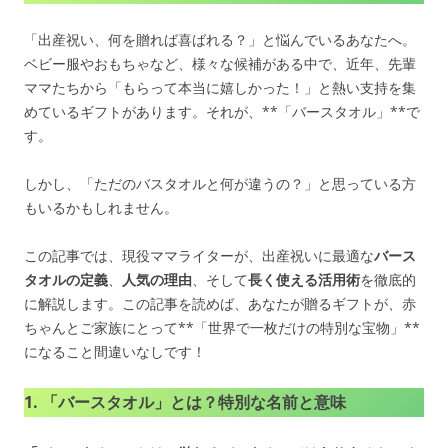
「出産祝い、何を贈れば喜ばれる？」と悩んでいるあなたへ。
ベビー服やおもちゃなど、様々な候補がある中で、近年、先輩
ママたちから「もらって本当に嬉しかった！」と熱い支持を集
めているギフトがあります。それが、**「バースタオル」**で
す。
しかし、「ただのバスタオルと何が違うの？」と思っている方
もいるかもしれません。
この記事では、現役ママライターが、出産祝いに最適な
バース
タオルの定義
、
人気の理由
、そして
長く使える活用術
を徹底的
に解説します。この記事を読めば、あなたが贈るギフトが、赤
ちゃんとご家族にとって**「世界で一枚だけの特別な宝物」**
になること間違いなしです！
1. 「バースタオル」とは？特別な名前と意味