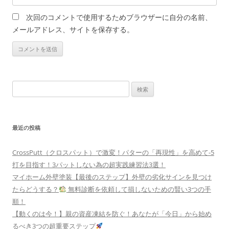
次回のコメントで使用するためブラウザーに自分の名前、
メールアドレス、サイトを保存する。
検
索:
最近の投稿
CrossPutt（クロスパット）で激変！パターの「再現性」を高めて-5
打を目指す！3パットしない為の超実践練習法3選！
マイホーム外壁塗装【最後のステップ】外壁の劣化サインを見つけ
たらどうする？
無料診断を依頼して損しないための賢い3つの手
順！
【動くのは今！】親の資産凍結を防ぐ！あなたが「今日」から始め
るべき3つの超重要ステップ