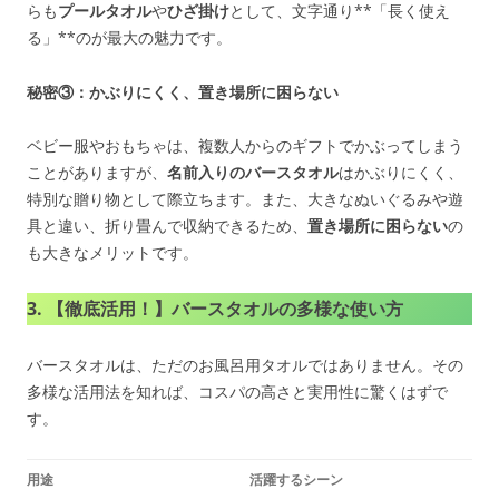
らも
プールタオル
や
ひざ掛け
として、文字通り**「長く使え
る」**のが最大の魅力です。
秘密③：かぶりにくく、置き場所に困らない
ベビー服やおもちゃは、複数人からのギフトでかぶってしまう
ことがありますが、
名前入りのバースタオル
はかぶりにくく、
特別な贈り物として際立ちます。また、大きなぬいぐるみや遊
具と違い、折り畳んで収納できるため、
置き場所に困らない
の
も大きなメリットです。
3. 【徹底活用！】バースタオルの多様な使い方
バースタオルは、ただのお風呂用タオルではありません。その
多様な活用法を知れば、コスパの高さと実用性に驚くはずで
す。
用途
活躍するシーン