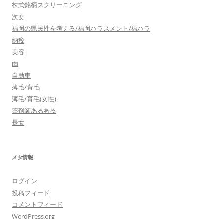
株式銘柄スクリーニング
次女
福岡の県民性を考える/福岡ハラスメント/福ハラ
納税
美容
肉
自動車
薄毛/育毛
薄毛/育毛(女性)
薬剤師あるある
長女
メタ情報
ログイン
投稿フィード
コメントフィード
WordPress.org