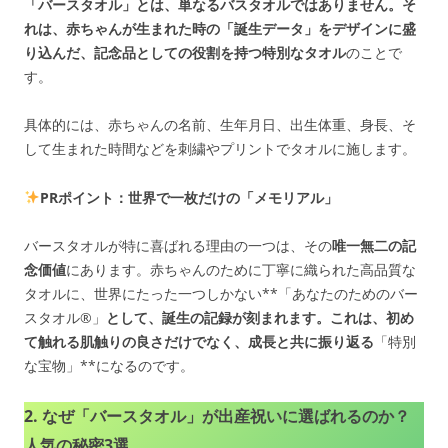
「バースタオル」とは、単なるバスタオルではありません。そ
れは、赤ちゃんが生まれた時の「誕生データ」をデザインに盛
り込んだ、記念品としての役割を持つ特別なタオル
のことで
す。
具体的には、赤ちゃんの名前、生年月日、出生体重、身長、そ
して生まれた時間などを刺繍やプリントでタオルに施します。
PRポイント：世界で一枚だけの「メモリアル」
バースタオルが特に喜ばれる理由の一つは、その
唯一無二の記
念価値
にあります。赤ちゃんのために丁寧に織られた高品質な
タオルに、世界にたった一つしかない**「あなたのためのバー
スタオル®」
として、誕生の記録が刻まれます。これは、初め
て触れる肌触りの良さだけでなく、成長と共に振り返る
「特別
な宝物」**になるのです。
2. なぜ「バースタオル」が出産祝いに選ばれるのか？
人気の秘密3選