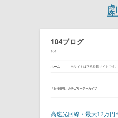
コ
ン
テ
104ブログ
ン
ツ
へ
104
ス
キ
ッ
プ
ホーム
当サイトは正規提携サイトです。
「
お得情報
」カテゴリーアーカイブ
高速光回線・最大12万