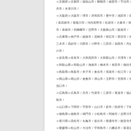
≪京都府≫京都市 / 福知山市 / 舞鶴市 / 綾部市 / 宇治市 / 
丹市 / 木津川市 /
≪大阪府≫大阪市 / 堺市 / 岸和田市 / 豊中市 / 池田市 / 吹
/ 富田林市 / 寝屋川市 / 河内長野市 / 松原市 / 大東市 / 
市 / 泉南市 / 四條畷市 / 交野市 / 大阪狭山市 / 阪南市 /
≪兵庫県≫神戸市 / 姫路市 / 尼崎市 / 明石市 / 西宮市 / 洲
三木市 / 高砂市 / 川西市 / 小野市 / 三田市 / 加西市 / 丹
の市 /
≪奈良県≫奈良市 / 大和高田市 / 大和郡山市 / 天理市 / 橿原市
≪和歌山県≫和歌山市 / 海南市 / 橋本市 / 有田市 / 御坊市 
≪鳥取県≫鳥取市 / 米子市 / 倉吉市 / 境港市 / 松江市 / 浜
≪岡山県≫岡山市 / 倉敷市 / 津山市 / 玉野市 / 笠岡市 / 井
浅口市 /
≪広島県≫広島市 / 呉市 / 竹原市 / 三原市 / 尾道市 / 福山
島市 /
≪山口県≫下関市 / 宇部市 / 山口市 / 萩市 / 防府市 / 下松
≪徳島県≫徳島市 / 鳴門市 / 小松島市 / 阿南市 / 吉野川市 
≪香川県≫高松市 / 丸亀市 / 坂出市 / 善通寺市 / 観音寺市
≪愛媛県≫松山市 / 今治市 / 宇和島市 / 八幡浜市 / 新居浜市