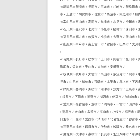
≪新潟県≫新潟市 / 長岡市 / 三条市 / 柏崎市 / 新発田市 / 
市 / 上越市 / 阿賀野市 / 佐渡市 / 魚沼市 / 南魚沼市 / 胎
≪富山県≫富山市 / 高岡市 / 魚津市 / 氷見市 / 滑川市 / 黒
≪石川県≫金沢市 / 七尾市 / 小松市 / 輪島市 / 珠洲市 / 加
≪福井県≫福井市 / 敦賀市 / 小浜市 / 大野市 / 勝山市 / 鯖
≪山梨県≫甲府市 / 富士吉田市 / 都留市 / 山梨市 / 大月市 
/
≪長野県≫長野市 / 松本市 / 上田市 / 岡谷市 / 飯田市 / 諏
塩尻市 / 佐久市 / 千曲市 / 東御市 / 安曇野市 /
≪岐阜県≫岐阜市 / 大垣市 / 高山市 / 多治見市 / 関市 / 中
児市 / 山県市 / 瑞穂市 / 飛騨市 / 本巣市 / 郡上市 / 下呂市
≪静岡県≫静岡市 / 浜松市 / 沼津市 / 熱海市 / 三島市 / 富
/ 袋井市 / 下田市 / 裾野市 / 湖西市 / 伊豆市 / 御前崎市 
≪愛知県≫名古屋市 / 豊橋市 / 岡崎市 / 一宮市 / 瀬戸市 / 
/ 蒲郡市 / 犬山市 / 常滑市 / 江南市 / 小牧市 / 稲沢市 / 
日進市 / 田原市 / 愛西市 / 清須市 / 北名古屋市 / 弥富市 
≪三重県≫津市 / 四日市市 / 伊勢市 / 松阪市 / 桑名市 / 鈴
≪滋賀県≫大津市 / 彦根市 / 長浜市 / 近江八幡市 / 草津市 /