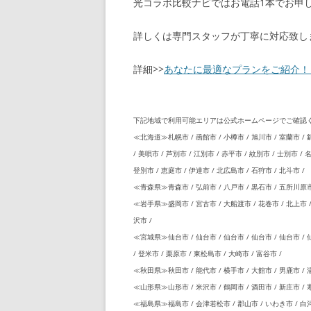
光コラボ比較ナビではお電話1本でお申し
詳しくは専門スタッフが丁寧に対応致し
詳細>>
あなたに最適なプランをご紹介！
下記地域で利用可能エリアは公式ホームページでご確認
≪北海道≫札幌市 / 函館市 / 小樽市 / 旭川市 / 室蘭市 / 釧
/ 美唄市 / 芦別市 / 江別市 / 赤平市 / 紋別市 / 士別市 / 
登別市 / 恵庭市 / 伊達市 / 北広島市 / 石狩市 / 北斗市 /
≪青森県≫青森市 / 弘前市 / 八戸市 / 黒石市 / 五所川原市 
≪岩手県≫盛岡市 / 宮古市 / 大船渡市 / 花巻市 / 北上市 / 
沢市 /
≪宮城県≫仙台市 / 仙台市 / 仙台市 / 仙台市 / 仙台市 / 仙
/ 登米市 / 栗原市 / 東松島市 / 大崎市 / 富谷市 /
≪秋田県≫秋田市 / 能代市 / 横手市 / 大館市 / 男鹿市 / 湯
≪山形県≫山形市 / 米沢市 / 鶴岡市 / 酒田市 / 新庄市 / 寒
≪福島県≫福島市 / 会津若松市 / 郡山市 / いわき市 / 白河市