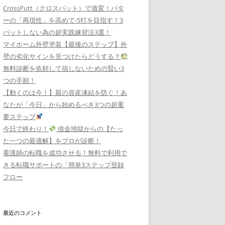
CrossPutt（クロスパット）で激変！パタ
ーの「再現性」を高めて-5打を目指す！3
パットしない為の超実践練習法3選！
マイホーム外壁塗装【最後のステップ】外
壁の劣化サインを見つけたらどうする？
無料診断を依頼して損しないための賢い3
つの手順！
【動くのは今！】親の資産凍結を防ぐ！あ
なたが「今日」から始めるべき3つの超重
要ステップ
今日で終わり！
借金地獄からの【たっ
た一つの最適解】をプロが診断！
看護師の転職を成功させる！無料で利用で
きる転職サポートの「簡単3ステップ登録
フロー
最近のコメント