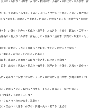
宮津市 / 亀岡市 / 城陽市 / 向日市 / 長岡京市 / 八幡市 / 京田辺市 / 京丹後市 / 南
田市 / 泉大津市 / 高槻市 / 貝塚市 / 守口市 / 枚方市 / 茨木市 / 八尾市 / 泉佐野市
和泉市 / 箕面市 / 柏原市 / 羽曳野市 / 門真市 / 摂津市 / 高石市 / 藤井寺市 / 東大阪
本市 / 芦屋市 / 伊丹市 / 相生市 / 豊岡市 / 加古川市 / 赤穂市 / 西脇市 / 宝塚市 /
波篠山市 / 養父市 / 丹波市 / 南あわじ市 / 朝来市 / 淡路市 / 宍粟市 / 加東市 / たつ
 / 桜井市 / 五條市 / 御所市 / 生駒市 / 香芝市 / 葛城市 / 宇陀市 /
/ 田辺市 / 新宮市 / 紀の川市 / 岩出市 /
田市 / 出雲市 / 益田市 / 大田市 / 安来市 / 江津市 / 雲南市 /
原市 / 総社市 / 高梁市 / 新見市 / 備前市 / 瀬戸内市 / 赤磐市 / 真庭市 / 美作市 /
市 / 府中市 / 三次市 / 庄原市 / 大竹市 / 東広島市 / 廿日市市 / 安芸高田市 / 江田
市 / 岩国市 / 光市 / 長門市 / 柳井市 / 美祢市 / 周南市 / 山陽小野田市 /
/ 阿波市 / 美馬市 / 三好市 /
 / さぬき市 / 東かがわ市 / 三豊市 /
 / 西条市 / 大洲市 / 伊予市 / 四国中央市 / 西予市 / 東温市 /