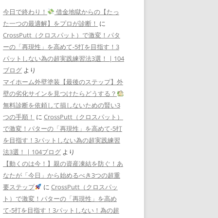
今日で終わり！
借金地獄からの【たっ
た一つの最適解】をプロが診断！
に
CrossPutt（クロスパット）で激変！パタ
ーの「再現性」を高めて-5打を目指す！3
パットしない為の超実践練習法3選！ | 104
ブログ
より
マイホーム外壁塗装【最後のステップ】外
壁の劣化サインを見つけたらどうする？
無料診断を依頼して損しないための賢い3
つの手順！
に
CrossPutt（クロスパット）
で激変！パターの「再現性」を高めて-5打
を目指す！3パットしない為の超実践練習
法3選！ | 104ブログ
より
【動くのは今！】親の資産凍結を防ぐ！あ
なたが「今日」から始めるべき3つの超重
要ステップ
に
CrossPutt（クロスパッ
ト）で激変！パターの「再現性」を高め
て-5打を目指す！3パットしない！為の超