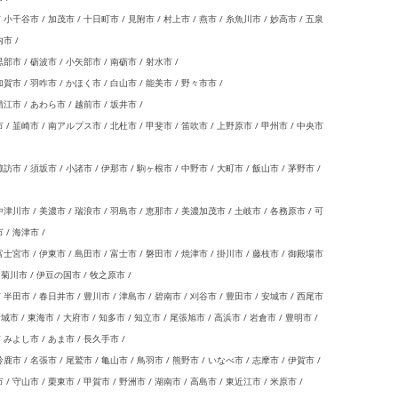
小千谷市 / 加茂市 / 十日町市 / 見附市 / 村上市 / 燕市 / 糸魚川市 / 妙高市 / 五泉
内市 /
部市 / 砺波市 / 小矢部市 / 南砺市 / 射水市 /
賀市 / 羽咋市 / かほく市 / 白山市 / 能美市 / 野々市市 /
江市 / あわら市 / 越前市 / 坂井市 /
/ 韮崎市 / 南アルプス市 / 北杜市 / 甲斐市 / 笛吹市 / 上野原市 / 甲州市 / 中央市
訪市 / 須坂市 / 小諸市 / 伊那市 / 駒ヶ根市 / 中野市 / 大町市 / 飯山市 / 茅野市 /
津川市 / 美濃市 / 瑞浪市 / 羽島市 / 恵那市 / 美濃加茂市 / 土岐市 / 各務原市 / 可
 / 海津市 /
士宮市 / 伊東市 / 島田市 / 富士市 / 磐田市 / 焼津市 / 掛川市 / 藤枝市 / 御殿場市
/ 菊川市 / 伊豆の国市 / 牧之原市 /
半田市 / 春日井市 / 豊川市 / 津島市 / 碧南市 / 刈谷市 / 豊田市 / 安城市 / 西尾市
新城市 / 東海市 / 大府市 / 知多市 / 知立市 / 尾張旭市 / 高浜市 / 岩倉市 / 豊明市 /
/ みよし市 / あま市 / 長久手市 /
鹿市 / 名張市 / 尾鷲市 / 亀山市 / 鳥羽市 / 熊野市 / いなべ市 / 志摩市 / 伊賀市 /
 守山市 / 栗東市 / 甲賀市 / 野洲市 / 湖南市 / 高島市 / 東近江市 / 米原市 /