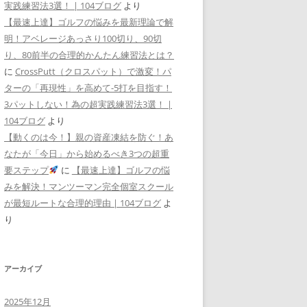
実践練習法3選！ | 104ブログ
より
【最速上達】ゴルフの悩みを最新理論で解
明！アベレージあっさり100切り、90切
り、80前半の合理的かんたん練習法とは？
に
CrossPutt（クロスパット）で激変！パ
ターの「再現性」を高めて-5打を目指す！
3パットしない！為の超実践練習法3選！ |
104ブログ
より
【動くのは今！】親の資産凍結を防ぐ！あ
なたが「今日」から始めるべき3つの超重
要ステップ
に
【最速上達】ゴルフの悩
みを解決！マンツーマン完全個室スクール
が最短ルートな合理的理由 | 104ブログ
よ
り
アーカイブ
2025年12月