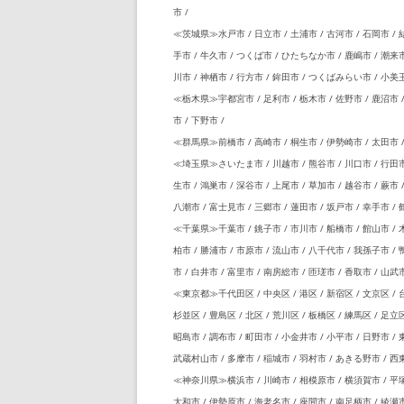
市 /
≪茨城県≫水戸市 / 日立市 / 土浦市 / 古河市 / 石岡市 / 結
手市 / 牛久市 / つくば市 / ひたちなか市 / 鹿嶋市 / 潮来市
川市 / 神栖市 / 行方市 / 鉾田市 / つくばみらい市 / 小美玉
≪栃木県≫宇都宮市 / 足利市 / 栃木市 / 佐野市 / 鹿沼市 /
市 / 下野市 /
≪群馬県≫前橋市 / 高崎市 / 桐生市 / 伊勢崎市 / 太田市 / 
≪埼玉県≫さいたま市 / 川越市 / 熊谷市 / 川口市 / 行田市 /
生市 / 鴻巣市 / 深谷市 / 上尾市 / 草加市 / 越谷市 / 蕨市 
八潮市 / 富士見市 / 三郷市 / 蓮田市 / 坂戸市 / 幸手市 / 
≪千葉県≫千葉市 / 銚子市 / 市川市 / 船橋市 / 館山市 / 木
柏市 / 勝浦市 / 市原市 / 流山市 / 八千代市 / 我孫子市 / 
市 / 白井市 / 富里市 / 南房総市 / 匝瑳市 / 香取市 / 山武
≪東京都≫千代田区 / 中央区 / 港区 / 新宿区 / 文京区 / 台
杉並区 / 豊島区 / 北区 / 荒川区 / 板橋区 / 練馬区 / 足立
昭島市 / 調布市 / 町田市 / 小金井市 / 小平市 / 日野市 /
武蔵村山市 / 多摩市 / 稲城市 / 羽村市 / あきる野市 / 西東
≪神奈川県≫横浜市 / 川崎市 / 相模原市 / 横須賀市 / 平塚市 
大和市 / 伊勢原市 / 海老名市 / 座間市 / 南足柄市 / 綾瀬市