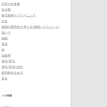
日常の出来事
未分類
株式銘柄スクリーニング
次女
福岡の県民性を考える/福岡ハラスメント/
福ハラ
納税
美容
肉
自動車
薄毛/育毛
薄毛/育毛(女性)
薬剤師あるある
長女
メタ情報