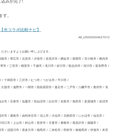
込みが完了!
ます。
【光コラボ比較ナビ】
A8_s00000004657010
くださいますようお願い申し上げます。
路市 / 帯広市 / 北見市 / 夕張市 / 岩見沢市 / 網走市 / 留萌市 / 苫小牧市 / 稚内市
名寄市 / 三笠市 / 根室市 / 千歳市 / 滝川市 / 砂川市 / 歌志内市 / 深川市 / 富良野市 /
/ 十和田市 / 三沢市 / むつ市 / つがる市 / 平川市 /
久慈市 / 遠野市 / 一関市 / 陸前高田市 / 釜石市 / 二戸市 / 八幡平市 / 奥州市 / 滝
台市 / 石巻市 / 塩竈市 / 気仙沼市 / 白石市 / 名取市 / 角田市 / 多賀城市 / 岩沼市
沢市 / 鹿角市 / 由利本荘市 / 潟上市 / 大仙市 / 北秋田市 / にかほ市 / 仙北市 /
河江市 / 上山市 / 村山市 / 長井市 / 天童市 / 東根市 / 尾花沢市 / 南陽市 /
 / 須賀川市 / 喜多方市 / 相馬市 / 二本松市 / 田村市 / 南相馬市 / 伊達市 / 本宮