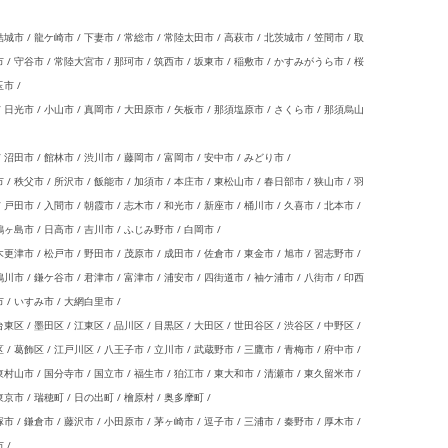
城市 / 龍ケ崎市 / 下妻市 / 常総市 / 常陸太田市 / 高萩市 / 北茨城市 / 笠間市 / 取
 / 守谷市 / 常陸大宮市 / 那珂市 / 筑西市 / 坂東市 / 稲敷市 / かすみがうら市 / 桜
市 /
 日光市 / 小山市 / 真岡市 / 大田原市 / 矢板市 / 那須塩原市 / さくら市 / 那須烏山
沼田市 / 館林市 / 渋川市 / 藤岡市 / 富岡市 / 安中市 / みどり市 /
 秩父市 / 所沢市 / 飯能市 / 加須市 / 本庄市 / 東松山市 / 春日部市 / 狭山市 / 羽
/ 戸田市 / 入間市 / 朝霞市 / 志木市 / 和光市 / 新座市 / 桶川市 / 久喜市 / 北本市 /
鶴ヶ島市 / 日高市 / 吉川市 / ふじみ野市 / 白岡市 /
更津市 / 松戸市 / 野田市 / 茂原市 / 成田市 / 佐倉市 / 東金市 / 旭市 / 習志野市 /
鴨川市 / 鎌ケ谷市 / 君津市 / 富津市 / 浦安市 / 四街道市 / 袖ケ浦市 / 八街市 / 印西
市 / いすみ市 / 大網白里市 /
東区 / 墨田区 / 江東区 / 品川区 / 目黒区 / 大田区 / 世田谷区 / 渋谷区 / 中野区 /
区 / 葛飾区 / 江戸川区 / 八王子市 / 立川市 / 武蔵野市 / 三鷹市 / 青梅市 / 府中市 /
 東村山市 / 国分寺市 / 国立市 / 福生市 / 狛江市 / 東大和市 / 清瀬市 / 東久留米市 /
京市 / 瑞穂町 / 日の出町 / 檜原村 / 奥多摩町 /
/ 鎌倉市 / 藤沢市 / 小田原市 / 茅ヶ崎市 / 逗子市 / 三浦市 / 秦野市 / 厚木市 /
 /