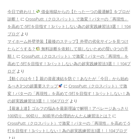
今日で終わり！
借金地獄からの【たった一つの最適解】をプロが
診断！
に
CrossPutt（クロスパット）で激変！パターの「再現性」
を高めて-5打を目指す！3パットしない為の超実践練習法3選！ | 104
ブログ
より
マイホーム外壁塗装【最後のステップ】外壁の劣化サインを見つけ
たらどうする？
無料診断を依頼して損しないための賢い3つの手
順！
に
CrossPutt（クロスパット）で激変！パターの「再現性」を
高めて-5打を目指す！3パットしない為の超実践練習法3選！ | 104ブ
ログ
より
【動くのは今！】親の資産凍結を防ぐ！あなたが「今日」から始め
るべき3つの超重要ステップ
に
CrossPutt（クロスパット）で激
変！パターの「再現性」を高めて-5打を目指す！3パットしない！為
の超実践練習法3選！ | 104ブログ
より
【最速上達】ゴルフの悩みを最新理論で解明！アベレージあっさり
100切り、90切り、80前半の合理的かんたん練習法とは？
に
CrossPutt（クロスパット）で激変！パターの「再現性」を高めて-5
打を目指す！3パットしない！為の超実践練習法3選！ | 104ブログ
より