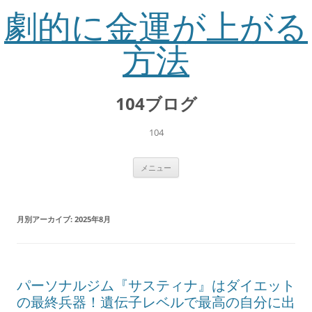
劇的に金運が上がる
方法
コ
ン
104ブログ
テ
ン
ツ
へ
104
ス
キ
ッ
プ
メニュー
月別アーカイブ:
2025年8月
パーソナルジム『サスティナ』はダイエット
の最終兵器！遺伝子レベルで最高の自分に出