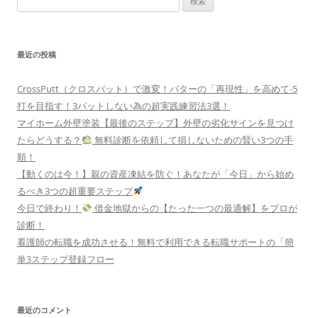
k
索:
最近の投稿
CrossPutt（クロスパット）で激変！パターの「再現性」を高めて-5
打を目指す！3パットしない為の超実践練習法3選！
マイホーム外壁塗装【最後のステップ】外壁の劣化サインを見つけ
たらどうする？
無料診断を依頼して損しないための賢い3つの手
順！
【動くのは今！】親の資産凍結を防ぐ！あなたが「今日」から始め
るべき3つの超重要ステップ
今日で終わり！
借金地獄からの【たった一つの最適解】をプロが
診断！
看護師の転職を成功させる！無料で利用できる転職サポートの「簡
単3ステップ登録フロー
最近のコメント