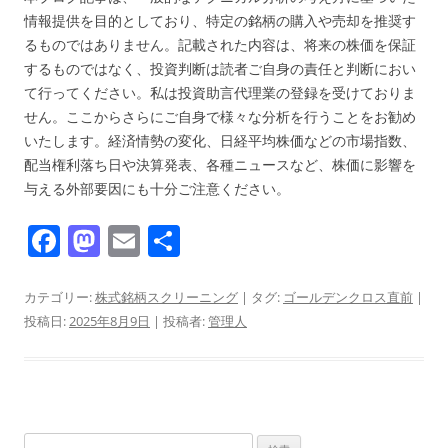
情報提供を目的としており、特定の銘柄の購入や売却を推奨す
るものではありません。記載された内容は、将来の株価を保証
するものではなく、投資判断は読者ご自身の責任と判断におい
て行ってください。私は投資助言代理業の登録を受けておりま
せん。ここからさらにご自身で様々な分析を行うことをお勧め
いたします。経済情勢の変化、日経平均株価などの市場指数、
配当権利落ち日や決算発表、各種ニュースなど、株価に影響を
与える外部要因にも十分ご注意ください。
F
M
E
共
a
a
m
有
c
st
ai
カテゴリー:
株式銘柄スクリーニング
| タグ:
ゴールデンクロス直前
|
投稿日:
2025年8月9日
|
投稿者:
管理人
e
o
l
b
d
o
o
o
n
検