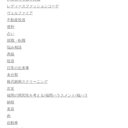
レディースファッションコーデ
ヴェルファイア
不動産投資
便利
占い
就職・転職
悩み相談
愚痴
投資
日常の出来事
未分類
株式銘柄スクリーニング
次女
福岡の県民性を考える/福岡ハラスメント/福ハラ
納税
美容
肉
自動車