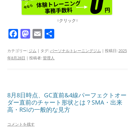
↑クリック↑
F
M
E
共
a
a
m
有
c
st
ai
カテゴリー:
ジム
| タグ:
パーソナルトレーニングジム
| 投稿日:
2025
年8月28日
|
投稿者:
管理人
e
o
l
b
d
o
o
o
n
8月8日時点、GC直前&4線パーフェクトオー
k
ダー直前のチャート形状とは？SMA・出来
高・RSIの一般的な見方
コメントを残す