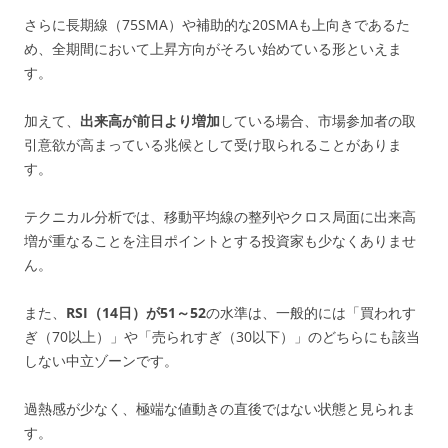
さらに長期線（75SMA）や補助的な20SMAも上向きであるた
め、全期間において上昇方向がそろい始めている形といえま
す。
加えて、
出来高が前日より増加
している場合、市場参加者の取
引意欲が高まっている兆候として受け取られることがありま
す。
テクニカル分析では、移動平均線の整列やクロス局面に出来高
増が重なることを注目ポイントとする投資家も少なくありませ
ん。
また、
RSI（14日）が51～52
の水準は、一般的には「買われす
ぎ（70以上）」や「売られすぎ（30以下）」のどちらにも該当
しない中立ゾーンです。
過熱感が少なく、極端な値動きの直後ではない状態と見られま
す。