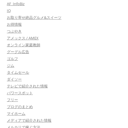
AF_InfoBiz
IQ
お取り寄せ絶品グルメ&スイーツ
お得情報
つぶやき
アメックス / AMEX
オンライン家庭教師
グーグル広告
ゴルフ
ジム
タイムセール
ダイソー
テレビで紹介された情報
パワースポット
フリー
ブログのまとめ
マイホーム
メディアで紹介された情報
メルカリで稼ぐ方法