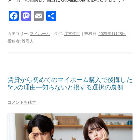
F
M
E
共
a
a
m
有
c
st
ai
カテゴリー:
マイホーム
| タグ:
注文住宅
| 投稿日:
2025年1月23日
|
投稿者:
管理人
e
o
l
b
d
o
o
o
n
賃貸から初めてのマイホーム購入で後悔した
k
5つの理由―知らないと損する選択の裏側
コメントを残す