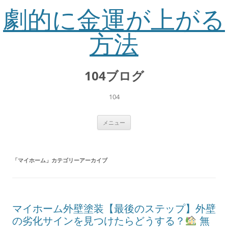
劇的に金運が上がる
方法
コ
ン
104ブログ
テ
ン
ツ
へ
104
ス
キ
ッ
プ
メニュー
「
マイホーム
」カテゴリーアーカイブ
マイホーム外壁塗装【最後のステップ】外壁
の劣化サインを見つけたらどうする？
無