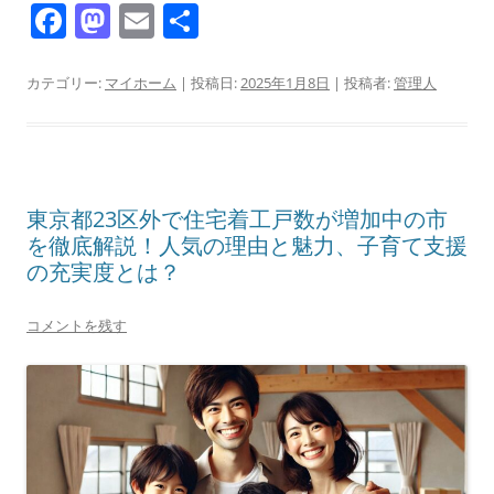
F
M
E
共
a
a
m
有
c
st
ai
カテゴリー:
マイホーム
| 投稿日:
2025年1月8日
|
投稿者:
管理人
e
o
l
b
d
o
o
東京都23区外で住宅着工戸数が増加中の市
o
n
を徹底解説！人気の理由と魅力、子育て支援
k
の充実度とは？
コメントを残す