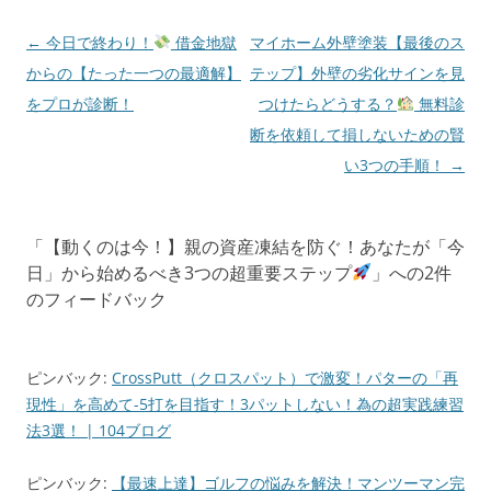
o
o
o
n
投
←
今日で終わり！
借金地獄
マイホーム外壁塗装【最後のス
稿
からの【たった一つの最適解】
テップ】外壁の劣化サインを見
k
ナ
をプロが診断！
つけたらどうする？
無料診
ビ
断を依頼して損しないための賢
ゲ
い3つの手順！
→
ー
シ
「
【動くのは今！】親の資産凍結を防ぐ！あなたが「今
ョ
日」から始めるべき3つの超重要ステップ
」への2件
ン
のフィードバック
ピンバック:
CrossPutt（クロスパット）で激変！パターの「再
現性」を高めて-5打を目指す！3パットしない！為の超実践練習
法3選！ | 104ブログ
ピンバック:
【最速上達】ゴルフの悩みを解決！マンツーマン完