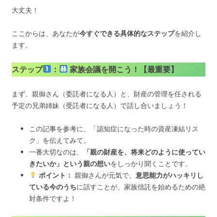
大丈夫！
ここからは、あなたが
今すぐできる具体的なステップ
を紹介し
ます。
ステップ
：
家族会議を開こう！【最重要】
まず、親御さん（委託者になる人）と、財産の管理を任される
予定の兄弟姉妹（受託者になる人）で話し合いましょう！
この記事を参考に、「認知症になった時の資産凍結リス
ク」を伝えてみて。
一番大切なのは、
「親の財産を、将来どのように使ってい
きたいか」という親の想い
をしっかり聞くことです。
ポイント：
親御さんが元気で、
意思能力がハッキリし
ている今のうち
に話すことが、家族信託を始めるための絶
対条件ですよ！