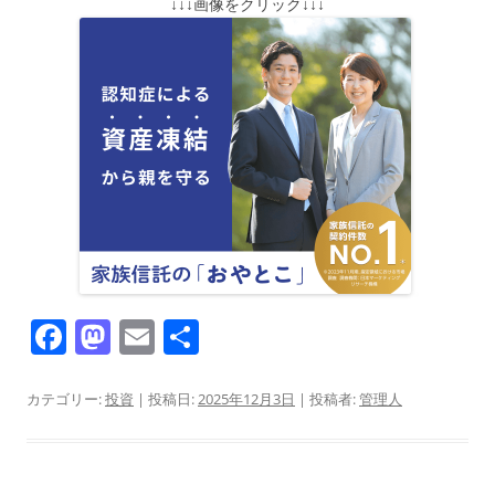
↓↓↓画像をクリック↓↓↓
F
M
E
共
a
a
m
有
c
st
ai
カテゴリー:
投資
| 投稿日:
2025年12月3日
|
投稿者:
管理人
e
o
l
b
d