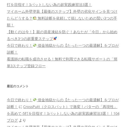
打を目指す！3パットしない為の超実践練習法3選！
マイホーム外壁塗装【最後のステップ】外壁の劣化サインを見つけ
たらどうする？
無料診断を依頼して損しないための賢い3つの手
順！
【動くのは今！】親の資産凍結を防ぐ！あなたが「今日」から始め
るべき3つの超重要ステップ
今日で終わり！
借金地獄からの【たった一つの最適解】をプロが
診断！
看護師の転職を成功させる！無料で利用できる転職サポートの「簡
単3ステップ登録フロー
最近のコメント
今日で終わり！
借金地獄からの【たった一つの最適解】をプロが
診断！
に
CrossPutt（クロスパット）で激変！パターの「再現性」
を高めて-5打を目指す！3パットしない為の超実践練習法3選！ | 104
ブログ
より
マイホーム外壁塗装【最後のステップ】外壁の劣化サインを見つけ