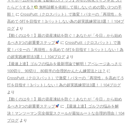
たらどうする？
無料診断を依頼して損しないための賢い3つの手
順！
に
CrossPutt（クロスパット）で激変！パターの「再現性」を
高めて-5打を目指す！3パットしない為の超実践練習法3選！ | 104ブ
ログ
より
【動くのは今！】親の資産凍結を防ぐ！あなたが「今日」から始め
るべき3つの超重要ステップ
に
CrossPutt（クロスパット）で激
変！パターの「再現性」を高めて-5打を目指す！3パットしない！為
の超実践練習法3選！ | 104ブログ
より
【最速上達】ゴルフの悩みを最新理論で解明！アベレージあっさり
100切り、90切り、80前半の合理的かんたん練習法とは？
に
CrossPutt（クロスパット）で激変！パターの「再現性」を高めて-5
打を目指す！3パットしない！為の超実践練習法3選！ | 104ブログ
より
【動くのは今！】親の資産凍結を防ぐ！あなたが「今日」から始め
るべき3つの超重要ステップ
に
【最速上達】ゴルフの悩みを解
決！マンツーマン完全個室スクールが最短ルートな合理的理由 | 104
ブログ
より