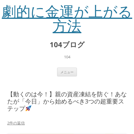
劇的に金運が上がる
方法
コ
ン
104ブログ
テ
ン
ツ
へ
104
ス
キ
ッ
プ
メニュー
【動くのは今！】親の資産凍結を防ぐ！あな
たが「今日」から始めるべき3つの超重要ス
テップ
2件の返信