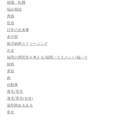
就職・転職
悩み相談
愚痴
投資
日常の出来事
未分類
株式銘柄スクリーニング
次女
福岡の県民性を考える/福岡ハラスメント/福ハラ
納税
美容
肉
自動車
薄毛/育毛
薄毛/育毛(女性)
薬剤師あるある
長女