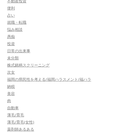
不動産投資
便利
占い
就職・転職
悩み相談
愚痴
投資
日常の出来事
未分類
株式銘柄スクリーニング
次女
福岡の県民性を考える/福岡ハラスメント/福ハラ
納税
美容
肉
自動車
薄毛/育毛
薄毛/育毛(女性)
薬剤師あるある