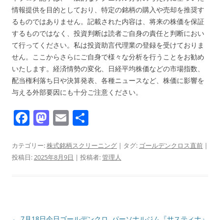
情報提供を目的としており、特定の銘柄の購入や売却を推奨す
るものではありません。記載された内容は、将来の株価を保証
するものではなく、投資判断は読者ご自身の責任と判断におい
て行ってください。私は投資助言代理業の登録を受けておりま
せん。ここからさらにご自身で様々な分析を行うことをお勧め
いたします。経済情勢の変化、日経平均株価などの市場指数、
配当権利落ち日や決算発表、各種ニュースなど、株価に影響を
与える外部要因にも十分ご注意ください。
F
M
E
共
a
a
m
有
c
st
ai
カテゴリー:
株式銘柄スクリーニング
| タグ:
ゴールデンクロス直前
|
投稿日:
2025年8月9日
|
投稿者:
管理人
e
o
l
b
d
o
o
o
n
投
←
7月18日今日ゴールデンクロ
パーソナルジム『サスティナ』