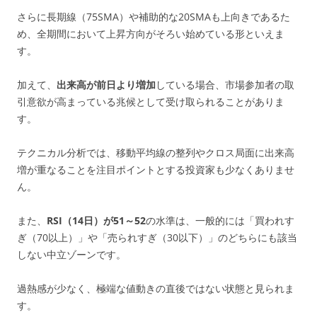
さらに長期線（75SMA）や補助的な20SMAも上向きであるた
め、全期間において上昇方向がそろい始めている形といえま
す。
加えて、
出来高が前日より増加
している場合、市場参加者の取
引意欲が高まっている兆候として受け取られることがありま
す。
テクニカル分析では、移動平均線の整列やクロス局面に出来高
増が重なることを注目ポイントとする投資家も少なくありませ
ん。
また、
RSI（14日）が51～52
の水準は、一般的には「買われす
ぎ（70以上）」や「売られすぎ（30以下）」のどちらにも該当
しない中立ゾーンです。
過熱感が少なく、極端な値動きの直後ではない状態と見られま
す。