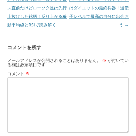
k
稿
ス直前だけどローソク足は先行
はダイエットの最終兵器！遺伝
ナ
上抜けした銘柄！反り上がる移
子レベルで最高の自分に出会お
ビ
動平均線とRSIで読み解く
う
→
ゲ
ー
コメントを残す
シ
ョ
メールアドレスが公開されることはありません。
※
が付いてい
る欄は必須項目です
ン
コメント
※