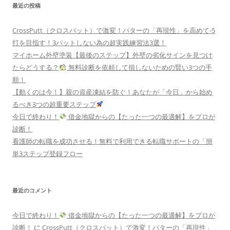
最近の投稿
CrossPutt（クロスパット）で激変！パターの「再現性」を高めて-5
打を目指す！3パットしない為の超実践練習法3選！
マイホーム外壁塗装【最後のステップ】外壁の劣化サインを見つけ
たらどうする？
無料診断を依頼して損しないための賢い3つの手
順！
【動くのは今！】親の資産凍結を防ぐ！あなたが「今日」から始め
るべき3つの超重要ステップ
今日で終わり！
借金地獄からの【たった一つの最適解】をプロが
診断！
看護師の転職を成功させる！無料で利用できる転職サポートの「簡
単3ステップ登録フロー
最近のコメント
今日で終わり！
借金地獄からの【たった一つの最適解】をプロが
診断！
に
CrossPutt（クロスパット）で激変！パターの「再現性」