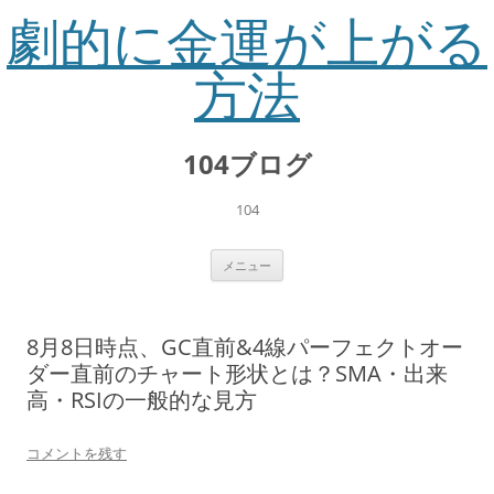
劇的に金運が上がる
方法
コ
ン
104ブログ
テ
ン
ツ
へ
104
ス
キ
ッ
プ
メニュー
8月8日時点、GC直前&4線パーフェクトオー
ダー直前のチャート形状とは？SMA・出来
高・RSIの一般的な見方
コメントを残す