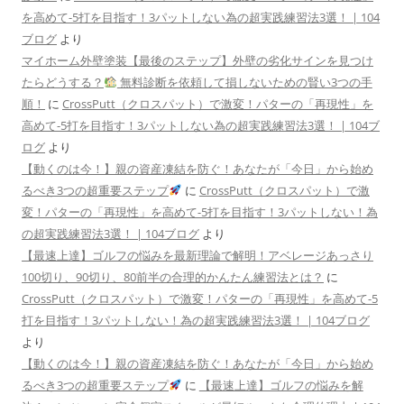
を高めて-5打を目指す！3パットしない為の超実践練習法3選！ | 104
ブログ
より
マイホーム外壁塗装【最後のステップ】外壁の劣化サインを見つけ
たらどうする？
無料診断を依頼して損しないための賢い3つの手
順！
に
CrossPutt（クロスパット）で激変！パターの「再現性」を
高めて-5打を目指す！3パットしない為の超実践練習法3選！ | 104ブ
ログ
より
【動くのは今！】親の資産凍結を防ぐ！あなたが「今日」から始め
るべき3つの超重要ステップ
に
CrossPutt（クロスパット）で激
変！パターの「再現性」を高めて-5打を目指す！3パットしない！為
の超実践練習法3選！ | 104ブログ
より
【最速上達】ゴルフの悩みを最新理論で解明！アベレージあっさり
100切り、90切り、80前半の合理的かんたん練習法とは？
に
CrossPutt（クロスパット）で激変！パターの「再現性」を高めて-5
打を目指す！3パットしない！為の超実践練習法3選！ | 104ブログ
より
【動くのは今！】親の資産凍結を防ぐ！あなたが「今日」から始め
るべき3つの超重要ステップ
に
【最速上達】ゴルフの悩みを解