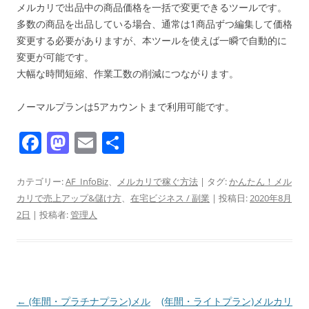
メルカリで出品中の商品価格を一括で変更できるツールです。
多数の商品を出品している場合、通常は1商品ずつ編集して価格
変更する必要がありますが、本ツールを使えば一瞬で自動的に
変更が可能です。
大幅な時間短縮、作業工数の削減につながります。
ノーマルプランは5アカウントまで利用可能です。
F
M
E
共
a
a
m
有
c
st
ai
カテゴリー:
AF_InfoBiz
、
メルカリで稼ぐ方法
| タグ:
かんたん！メル
カリで売上アップ&儲け方
、
在宅ビジネス / 副業
| 投稿日:
2020年8月
e
o
l
2日
|
投稿者:
管理人
b
d
o
o
o
n
k
投
←
(年間・プラチナプラン)メル
(年間・ライトプラン)メルカリ