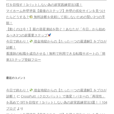
打を目指す！3パットしない為の超実践練習法3選！
マイホーム外壁塗装【最後のステップ】外壁の劣化サインを見つけ
たらどうする？
無料診断を依頼して損しないための賢い3つの手
順！
【動くのは今！】親の資産凍結を防ぐ！あなたが「今日」から始め
るべき3つの超重要ステップ
今日で終わり！
借金地獄からの【たった一つの最適解】をプロが
診断！
看護師の転職を成功させる！無料で利用できる転職サポートの「簡
単3ステップ登録フロー
最近のコメント
今日で終わり！
借金地獄からの【たった一つの最適解】をプロが
診断！
に
CrossPutt（クロスパット）で激変！パターの「再現性」
を高めて-5打を目指す！3パットしない為の超実践練習法3選！ | 104
ブログ
より