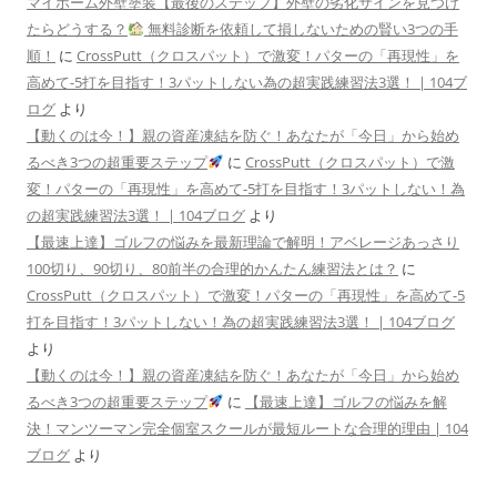
マイホーム外壁塗装【最後のステップ】外壁の劣化サインを見つけ
たらどうする？
無料診断を依頼して損しないための賢い3つの手
順！
に
CrossPutt（クロスパット）で激変！パターの「再現性」を
高めて-5打を目指す！3パットしない為の超実践練習法3選！ | 104ブ
ログ
より
【動くのは今！】親の資産凍結を防ぐ！あなたが「今日」から始め
るべき3つの超重要ステップ
に
CrossPutt（クロスパット）で激
変！パターの「再現性」を高めて-5打を目指す！3パットしない！為
の超実践練習法3選！ | 104ブログ
より
【最速上達】ゴルフの悩みを最新理論で解明！アベレージあっさり
100切り、90切り、80前半の合理的かんたん練習法とは？
に
CrossPutt（クロスパット）で激変！パターの「再現性」を高めて-5
打を目指す！3パットしない！為の超実践練習法3選！ | 104ブログ
より
【動くのは今！】親の資産凍結を防ぐ！あなたが「今日」から始め
るべき3つの超重要ステップ
に
【最速上達】ゴルフの悩みを解
決！マンツーマン完全個室スクールが最短ルートな合理的理由 | 104
ブログ
より