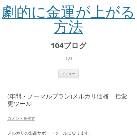
劇的に金運が上がる
方法
コ
ン
104ブログ
テ
ン
ツ
へ
104
ス
キ
ッ
プ
メニュー
(年間・ノーマルプラン)メルカリ価格一括変
更ツール
コメントを残す
メルカリの出品サポートツールになります。