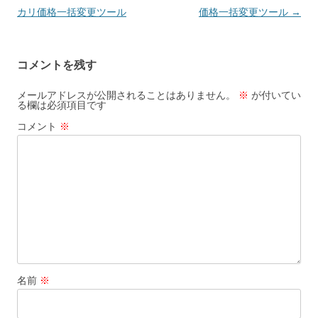
稿
カリ価格一括変更ツール
価格一括変更ツール
→
ナ
ビ
コメントを残す
ゲ
ー
メールアドレスが公開されることはありません。
※
が付いてい
る欄は必須項目です
シ
コメント
※
ョ
ン
名前
※