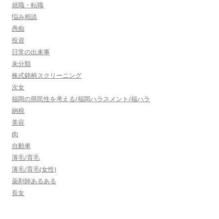
就職・転職
悩み相談
愚痴
投資
日常の出来事
未分類
株式銘柄スクリーニング
次女
福岡の県民性を考える/福岡ハラスメント/福ハラ
納税
美容
肉
自動車
薄毛/育毛
薄毛/育毛(女性)
薬剤師あるある
長女