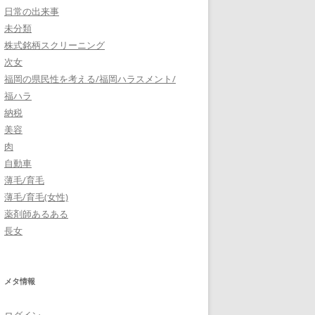
日常の出来事
未分類
株式銘柄スクリーニング
次女
福岡の県民性を考える/福岡ハラスメント/
福ハラ
納税
美容
肉
自動車
薄毛/育毛
薄毛/育毛(女性)
薬剤師あるある
長女
メタ情報