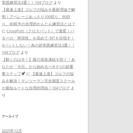
実践練習法3選！ | 104ブログ
より
【最速上達】ゴルフの悩みを最新理論で解
明！アベレージあっさり100切り、90切
り、80前半の合理的かんたん練習法とは？
に
CrossPutt（クロスパット）で激変！パ
ターの「再現性」を高めて-5打を目指す！
3パットしない！為の超実践練習法3選！ |
104ブログ
より
【動くのは今！】親の資産凍結を防ぐ！あ
なたが「今日」から始めるべき3つの超重
要ステップ
に
【最速上達】ゴルフの悩
みを解決！マンツーマン完全個室スクール
が最短ルートな合理的理由 | 104ブログ
よ
り
アーカイブ
2025年12月