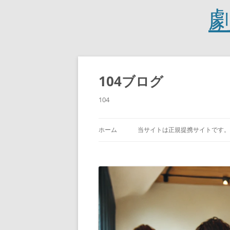
コ
ン
テ
104ブログ
ン
ツ
へ
104
ス
キ
ッ
プ
ホーム
当サイトは正規提携サイトです。