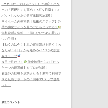
CrossPutt（クロスパット）で激変！パタ
ーの「再現性」を高めて-5打を目指す！3
パットしない為の超実践練習法3選！
マイホーム外壁塗装【最後のステップ】外
壁の劣化サインを見つけたらどうする？
無料診断を依頼して損しないための賢い3
つの手順！
【動くのは今！】親の資産凍結を防ぐ！あ
なたが「今日」から始めるべき3つの超重
要ステップ
今日で終わり！
借金地獄からの【たっ
た一つの最適解】をプロが診断！
看護師の転職を成功させる！無料で利用で
きる転職サポートの「簡単3ステップ登録
フロー
最近のコメント