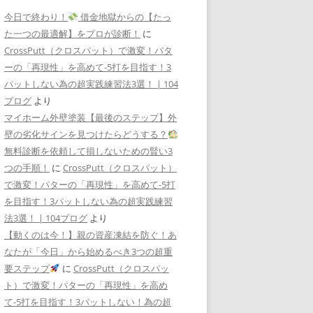
今日で終わり！
借金地獄からの【たっ
た一つの最適解】をプロが診断！
に
CrossPutt（クロスパット）で激変！パタ
ーの「再現性」を高めて-5打を目指す！3
パットしない為の超実践練習法3選！ | 104
ブログ
より
マイホーム外壁塗装【最後のステップ】外
壁の劣化サインを見つけたらどうする？
無料診断を依頼して損しないための賢い3
つの手順！
に
CrossPutt（クロスパット）
で激変！パターの「再現性」を高めて-5打
を目指す！3パットしない為の超実践練習
法3選！ | 104ブログ
より
【動くのは今！】親の資産凍結を防ぐ！あ
なたが「今日」から始めるべき3つの超重
要ステップ
に
CrossPutt（クロスパッ
ト）で激変！パターの「再現性」を高め
て-5打を目指す！3パットしない！為の超