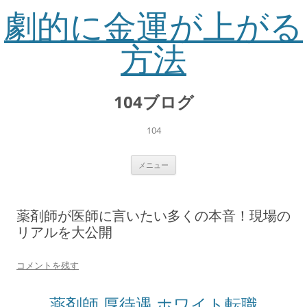
劇的に金運が上がる
方法
コ
ン
104ブログ
テ
ン
ツ
へ
104
ス
キ
ッ
プ
メニュー
薬剤師が医師に言いたい多くの本音！現場の
リアルを大公開
コメントを残す
薬剤師 厚待遇 ホワイト転職