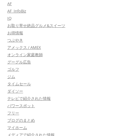
AF
AF_InfoBiz
IQ
お取り寄せ絶品グルメ&スイーツ
お得情報
つぶやき
アメックス / AMEX
オンライン家庭教師
グーグル広告
ゴルフ
ジム
タイムセール
ダイソー
テレビで紹介された情報
パワースポット
フリー
ブログのまとめ
マイホーム
メディアで紹介された情報