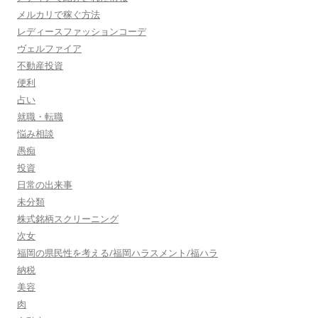
メルカリで稼ぐ方法
レディースファッションコーデ
ヴェルファイア
不動産投資
便利
占い
就職・転職
悩み相談
愚痴
投資
日常の出来事
未分類
株式銘柄スクリーニング
次女
福岡の県民性を考える/福岡ハラスメント/福ハラ
納税
美容
肉