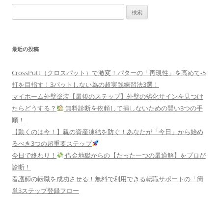
検
索:
最近の投稿
CrossPutt（クロスパット）で激変！パターの「再現性」を高めて-5
打を目指す！3パットしない為の超実践練習法3選！
マイホーム外壁塗装【最後のステップ】外壁の劣化サインを見つけ
たらどうする？
無料診断を依頼して損しないための賢い3つの手
順！
【動くのは今！】親の資産凍結を防ぐ！あなたが「今日」から始め
るべき3つの超重要ステップ
今日で終わり！
借金地獄からの【たった一つの最適解】をプロが
診断！
看護師の転職を成功させる！無料で利用できる転職サポートの「簡
単3ステップ登録フロー