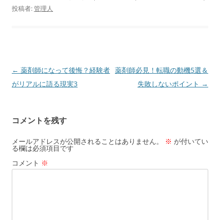
c
st
ai
投稿者:
管理人
e
o
l
b
d
o
o
o
n
投
←
薬剤師になって後悔？経験者
薬剤師必見！転職の動機5選＆
k
稿
がリアルに語る現実3
失敗しないポイント
→
ナ
ビ
コメントを残す
ゲ
ー
メールアドレスが公開されることはありません。
※
が付いてい
る欄は必須項目です
シ
コメント
※
ョ
ン