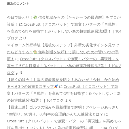
最近のコメント
今日で終わり！
借金地獄からの【たった一つの最適解】をプロが
診断！
に
CrossPutt（クロスパット）で激変！パターの「再現性」
を高めて-5打を目指す！3パットしない為の超実践練習法3選！ | 104
ブログ
より
マイホーム外壁塗装【最後のステップ】外壁の劣化サインを見つけ
たらどうする？
無料診断を依頼して損しないための賢い3つの手
順！
に
CrossPutt（クロスパット）で激変！パターの「再現性」を
高めて-5打を目指す！3パットしない為の超実践練習法3選！ | 104ブ
ログ
より
【動くのは今！】親の資産凍結を防ぐ！あなたが「今日」から始め
るべき3つの超重要ステップ
に
CrossPutt（クロスパット）で激
変！パターの「再現性」を高めて-5打を目指す！3パットしない！為
の超実践練習法3選！ | 104ブログ
より
【最速上達】ゴルフの悩みを最新理論で解明！アベレージあっさり
100切り、90切り、80前半の合理的かんたん練習法とは？
に
CrossPutt（クロスパット）で激変！パターの「再現性」を高めて-5
打を目指す！3パットしない！為の超実践練習法3選！ | 104ブログ