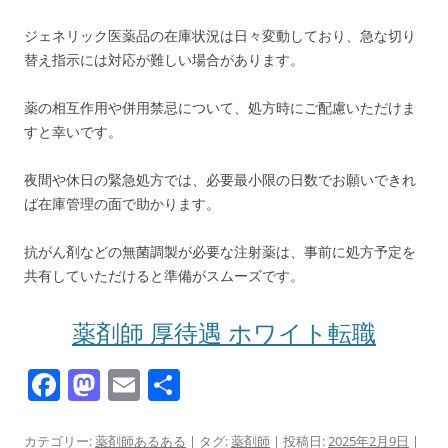
ジェネリック医薬品の在庫状況は日々変動しており、急な切り
替え指示には対応が難しい場合があります。
薬の相互作用や併用禁忌について、処方時にご配慮いただけま
すと幸いです。
夜間や休日の緊急処方では、必要最小限の日数でお願いできれ
ば在庫管理の面で助かります。
抗がん剤などの無菌調製が必要な注射薬は、事前に処方予定を
共有していただけると準備がスムーズです。
薬剤師 厚待遇 ホワイト転職
F
M
E
共
a
a
m
有
カテゴリー:
薬剤師あるある
| タグ:
薬剤師
| 投稿日:
2025年2月9日
|