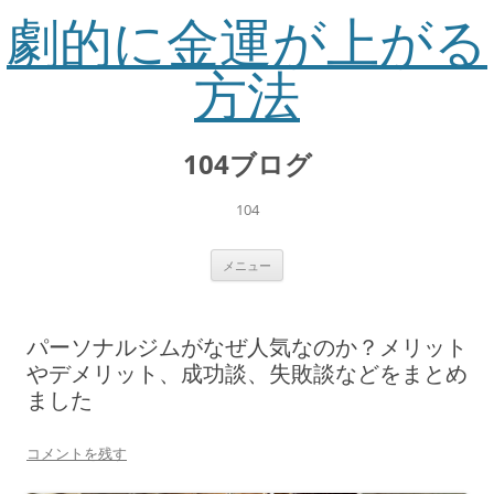
劇的に金運が上がる
方法
コ
ン
104ブログ
テ
ン
ツ
へ
104
ス
キ
ッ
プ
メニュー
パーソナルジムがなぜ人気なのか？メリット
やデメリット、成功談、失敗談などをまとめ
ました
コメントを残す