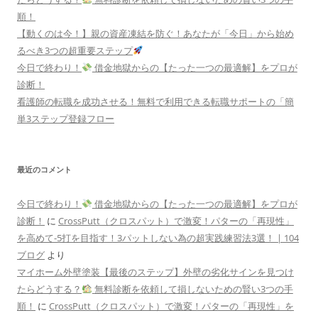
順！
【動くのは今！】親の資産凍結を防ぐ！あなたが「今日」から始め
るべき3つの超重要ステップ
今日で終わり！
借金地獄からの【たった一つの最適解】をプロが
診断！
看護師の転職を成功させる！無料で利用できる転職サポートの「簡
単3ステップ登録フロー
最近のコメント
今日で終わり！
借金地獄からの【たった一つの最適解】をプロが
診断！
に
CrossPutt（クロスパット）で激変！パターの「再現性」
を高めて-5打を目指す！3パットしない為の超実践練習法3選！ | 104
ブログ
より
マイホーム外壁塗装【最後のステップ】外壁の劣化サインを見つけ
たらどうする？
無料診断を依頼して損しないための賢い3つの手
順！
に
CrossPutt（クロスパット）で激変！パターの「再現性」を