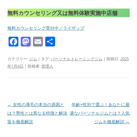
無料カウンセリング又は無料体験実施中店舗
無料カウンセリング受付中／ライザップ
F
M
E
共
a
a
m
有
c
st
ai
カテゴリー:
ジム
| タグ:
パーソナルトレーニングジム
| 投稿日:
2025
年1月6日
|
投稿者:
管理人
e
o
l
b
d
o
o
o
n
投
←
女性の薄毛の本当の原因と
年齢×性別で選ぶ！あなたに最
k
稿
は？男性とは異なる特徴と解決
適なパーソナルジムとは？人気
ナ
策を徹底解説
ジムを徹底解説
→
ビ