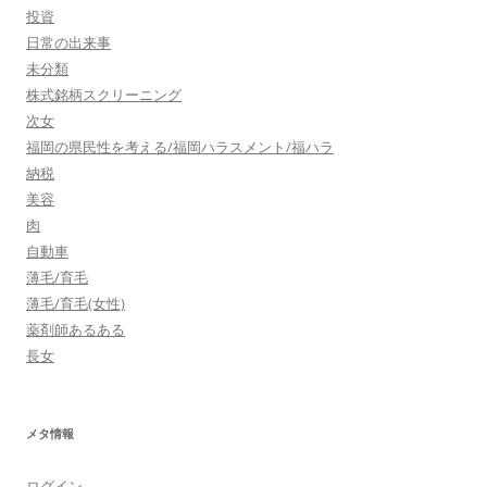
投資
日常の出来事
未分類
株式銘柄スクリーニング
次女
福岡の県民性を考える/福岡ハラスメント/福ハラ
納税
美容
肉
自動車
薄毛/育毛
薄毛/育毛(女性)
薬剤師あるある
長女
メタ情報
ログイン