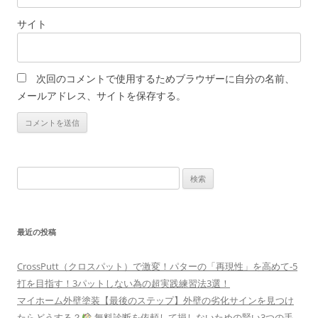
サイト
次回のコメントで使用するためブラウザーに自分の名前、
メールアドレス、サイトを保存する。
検
索:
最近の投稿
CrossPutt（クロスパット）で激変！パターの「再現性」を高めて-5
打を目指す！3パットしない為の超実践練習法3選！
マイホーム外壁塗装【最後のステップ】外壁の劣化サインを見つけ
たらどうする？
無料診断を依頼して損しないための賢い3つの手