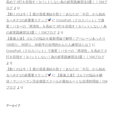
高めて-5打を目指す！3パットしない為の超実践練習法3選！ | 104ブ
ログ
より
【動くのは今！】親の資産凍結を防ぐ！あなたが「今日」から始め
るべき3つの超重要ステップ
に
CrossPutt（クロスパット）で激
変！パターの「再現性」を高めて-5打を目指す！3パットしない！為
の超実践練習法3選！ | 104ブログ
より
【最速上達】ゴルフの悩みを最新理論で解明！アベレージあっさり
100切り、90切り、80前半の合理的かんたん練習法とは？
に
CrossPutt（クロスパット）で激変！パターの「再現性」を高めて-5
打を目指す！3パットしない！為の超実践練習法3選！ | 104ブログ
より
【動くのは今！】親の資産凍結を防ぐ！あなたが「今日」から始め
るべき3つの超重要ステップ
に
【最速上達】ゴルフの悩みを解
決！マンツーマン完全個室スクールが最短ルートな合理的理由 | 104
ブログ
より
アーカイブ