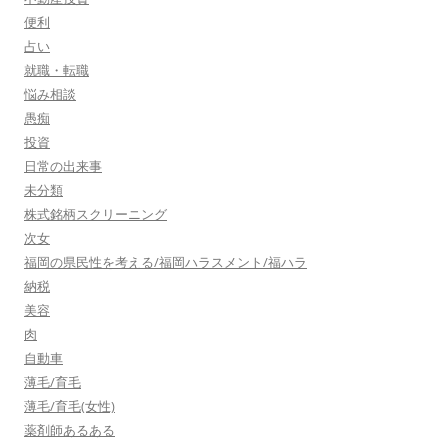
便利
占い
就職・転職
悩み相談
愚痴
投資
日常の出来事
未分類
株式銘柄スクリーニング
次女
福岡の県民性を考える/福岡ハラスメント/福ハラ
納税
美容
肉
自動車
薄毛/育毛
薄毛/育毛(女性)
薬剤師あるある