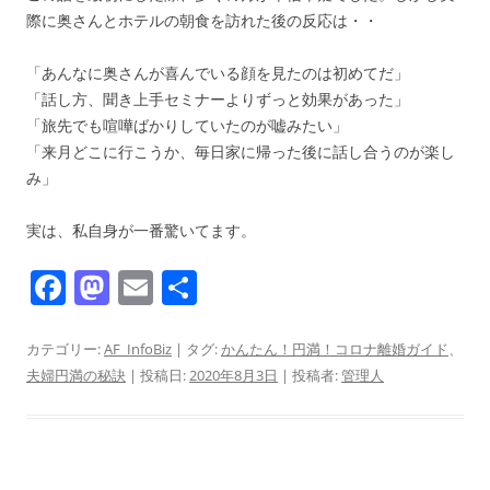
際に奥さんとホテルの朝食を訪れた後の反応は・・
「あんなに奥さんが喜んでいる顔を見たのは初めてだ」
「話し方、聞き上手セミナーよりずっと効果があった」
「旅先でも喧嘩ばかりしていたのが嘘みたい」
「来月どこに行こうか、毎日家に帰った後に話し合うのが楽し
み」
実は、私自身が一番驚いてます。
F
M
E
共
a
a
m
有
c
st
ai
カテゴリー:
AF_InfoBiz
| タグ:
かんたん！円満！コロナ離婚ガイド
、
夫婦円満の秘訣
| 投稿日:
2020年8月3日
|
投稿者:
管理人
e
o
l
b
d
o
o