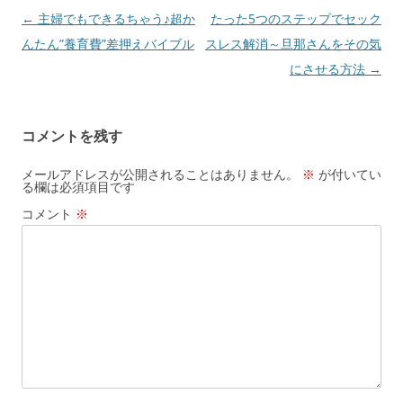
o
n
投
←
主婦でもできるちゃう♪超か
たった5つのステップでセック
k
稿
んたん”養育費”差押えバイブル
スレス解消～旦那さんをその気
ナ
にさせる方法
→
ビ
ゲ
コメントを残す
ー
シ
メールアドレスが公開されることはありません。
※
が付いてい
る欄は必須項目です
ョ
コメント
※
ン