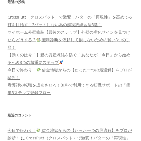
最近の投稿
CrossPutt（クロスパット）で激変！パターの「再現性」を高めて-5
打を目指す！3パットしない為の超実践練習法3選！
マイホーム外壁塗装【最後のステップ】外壁の劣化サインを見つけ
たらどうする？
無料診断を依頼して損しないための賢い3つの手
順！
【動くのは今！】親の資産凍結を防ぐ！あなたが「今日」から始め
るべき3つの超重要ステップ
今日で終わり！
借金地獄からの【たった一つの最適解】をプロが
診断！
看護師の転職を成功させる！無料で利用できる転職サポートの「簡
単3ステップ登録フロー
最近のコメント
今日で終わり！
借金地獄からの【たった一つの最適解】をプロが
診断！
に
CrossPutt（クロスパット）で激変！パターの「再現性」