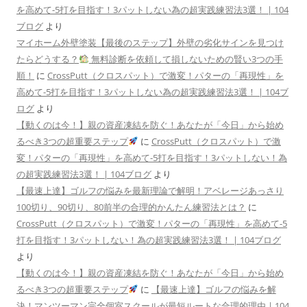
を高めて-5打を目指す！3パットしない為の超実践練習法3選！ | 104
ブログ
より
マイホーム外壁塗装【最後のステップ】外壁の劣化サインを見つけ
たらどうする？
無料診断を依頼して損しないための賢い3つの手
順！
に
CrossPutt（クロスパット）で激変！パターの「再現性」を
高めて-5打を目指す！3パットしない為の超実践練習法3選！ | 104ブ
ログ
より
【動くのは今！】親の資産凍結を防ぐ！あなたが「今日」から始め
るべき3つの超重要ステップ
に
CrossPutt（クロスパット）で激
変！パターの「再現性」を高めて-5打を目指す！3パットしない！為
の超実践練習法3選！ | 104ブログ
より
【最速上達】ゴルフの悩みを最新理論で解明！アベレージあっさり
100切り、90切り、80前半の合理的かんたん練習法とは？
に
CrossPutt（クロスパット）で激変！パターの「再現性」を高めて-5
打を目指す！3パットしない！為の超実践練習法3選！ | 104ブログ
より
【動くのは今！】親の資産凍結を防ぐ！あなたが「今日」から始め
るべき3つの超重要ステップ
に
【最速上達】ゴルフの悩みを解
決！マンツーマン完全個室スクールが最短ルートな合理的理由 | 104