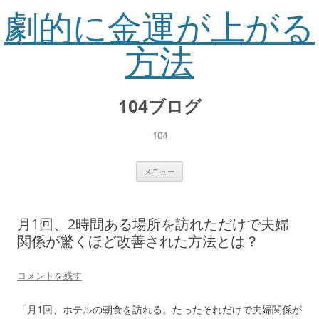
劇的に金運が上がる
方法
コ
ン
104ブログ
テ
ン
ツ
へ
104
ス
キ
ッ
プ
メニュー
月1回、2時間ある場所を訪れただけで夫婦
関係が驚くほど改善された方法とは？
コメントを残す
「月1回、ホテルの朝食を訪れる。たったそれだけで夫婦関係が