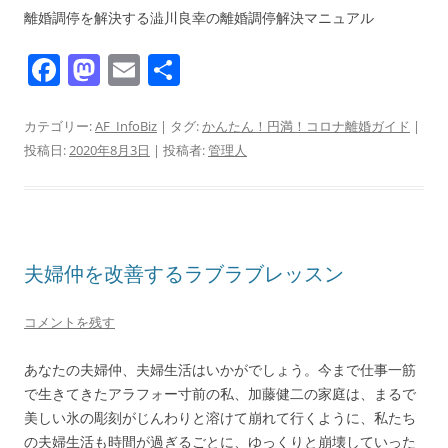
離婚調停を解決する澁川良幸の離婚調停解決マニュアル
F
M
E
共
a
a
m
有
c
st
ai
カテゴリー:
AF_InfoBiz
| タグ:
かんたん！円満！コロナ離婚ガイド
|
投稿日:
2020年8月3日
|
投稿者:
管理人
e
o
l
b
d
o
o
o
n
夫婦仲を改善するラブラブレッスン
k
コメントを残す
あなたの夫婦仲、夫婦生活はいかがでしょう。今まで仕事一筋
で生きてきたアラフォー寸前の私、加藤健二の家庭は、まるで
美しい氷の彫刻がじんわりと溶けて崩れて行くように、私たち
の夫婦生活も時間が過ぎるごとに、ゆっくりと崩壊していった