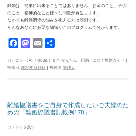
離婚は、簡単に出来ることではありません。お金のこと、子供
のこと、精神的なこと様々な問題が発生します。
なかでも離婚調停の悩みを抱える方は深刻です。
そんなあなたに必要な知識がこのプログラムで分かります。
F
M
E
共
a
a
m
有
c
st
ai
カテゴリー:
AF_InfoBiz
| タグ:
かんたん！円満！コロナ離婚ガイド
|
投稿日:
2020年8月3日
|
投稿者:
管理人
e
o
l
b
d
o
o
o
n
離婚協議書をご自身で作成したいご夫婦のた
k
めの「離婚協議書記載例170」
コメントを残す