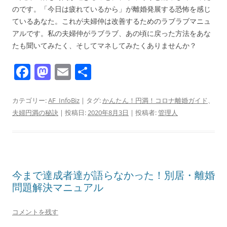
のです。「今日は疲れているから」が離婚発展する恐怖を感じ
ているあなた。これが夫婦仲は改善するためのラブラブマニュ
アルです。私の夫婦仲がラブラブ、あの頃に戻った方法をあな
たも聞いてみたく、そしてマネしてみたくありませんか？
F
M
E
共
a
a
m
有
c
st
ai
カテゴリー:
AF_InfoBiz
| タグ:
かんたん！円満！コロナ離婚ガイド
、
夫婦円満の秘訣
| 投稿日:
2020年8月3日
|
投稿者:
管理人
e
o
l
b
d
o
o
o
n
今まで達成者達が語らなかった！別居・離婚
k
問題解決マニュアル
コメントを残す