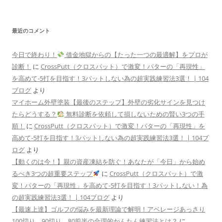
最近のコメント
今日で終わり！
借金地獄からの【たった一つの最適解】をプロが
診断！
に
CrossPutt（クロスパット）で激変！パターの「再現性」
を高めて-5打を目指す！3パットしない為の超実践練習法3選！ | 104
ブログ
より
マイホーム外壁塗装【最後のステップ】外壁の劣化サインを見つけ
たらどうする？
無料診断を依頼して損しないための賢い3つの手
順！
に
CrossPutt（クロスパット）で激変！パターの「再現性」を
高めて-5打を目指す！3パットしない為の超実践練習法3選！ | 104ブ
ログ
より
【動くのは今！】親の資産凍結を防ぐ！あなたが「今日」から始め
るべき3つの超重要ステップ
に
CrossPutt（クロスパット）で激
変！パターの「再現性」を高めて-5打を目指す！3パットしない！為
の超実践練習法3選！ | 104ブログ
より
【最速上達】ゴルフの悩みを最新理論で解明！アベレージあっさり
100切り、90切り、80前半の合理的かんたん練習法とは？
に