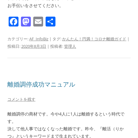
お手伝いをさせてください。
F
M
E
共
a
a
m
有
c
st
ai
カテゴリー:
AF_InfoBiz
| タグ:
かんたん！円満！コロナ離婚ガイド
|
投稿日:
2020年8月3日
|
投稿者:
管理人
e
o
l
b
d
o
o
o
n
離婚調停成功マニュアル
k
コメントを残す
離婚調停の商材です。今や4人に1人は離婚するという時代で
す。
決して他人事ではなくなった離婚です。昨今、『離活（りか
つ』というキーワードまで生まれています。