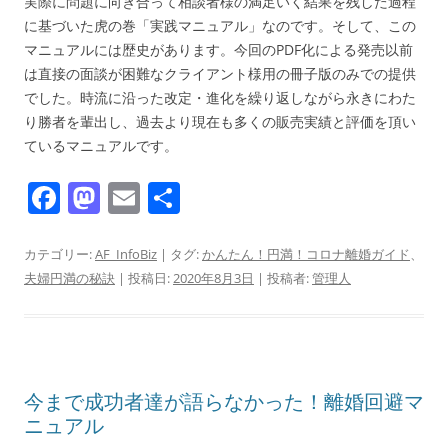
実際に問題に向き合って相談者様の満足いく結果を残した過程
に基づいた虎の巻「実践マニュアル」なのです。そして、この
マニュアルには歴史があります。今回のPDF化による発売以前
は直接の面談が困難なクライアント様用の冊子版のみでの提供
でした。時流に沿った改定・進化を繰り返しながら永きにわた
り勝者を輩出し、過去より現在も多くの販売実績と評価を頂い
ているマニュアルです。
F
M
E
共
a
a
m
有
c
st
ai
カテゴリー:
AF_InfoBiz
| タグ:
かんたん！円満！コロナ離婚ガイド
、
夫婦円満の秘訣
| 投稿日:
2020年8月3日
|
投稿者:
管理人
e
o
l
b
d
o
o
o
n
今まで成功者達が語らなかった！離婚回避マ
k
ニュアル