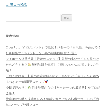
o
n
投
←
過去の投稿
k
稿
検
ナ
索:
ビ
ゲ
最近の投稿
ー
シ
CrossPutt（クロスパット）で激変！パターの「再現性」を高めて-5
ョ
打を目指す！3パットしない為の超実践練習法3選！
ン
マイホーム外壁塗装【最後のステップ】外壁の劣化サインを見つけ
たらどうする？
無料診断を依頼して損しないための賢い3つの手
順！
【動くのは今！】親の資産凍結を防ぐ！あなたが「今日」から始め
るべき3つの超重要ステップ
今日で終わり！
借金地獄からの【たった一つの最適解】をプロが
診断！
看護師の転職を成功させる！無料で利用できる転職サポートの「簡
単3ステップ登録フロー