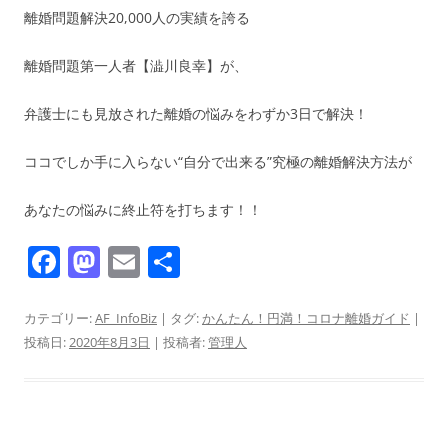
離婚問題解決20,000人の実績を誇る
離婚問題第一人者【澁川良幸】が、
弁護士にも見放された離婚の悩みをわずか3日で解決！
ココでしか手に入らない“自分で出来る”究極の離婚解決方法が
あなたの悩みに終止符を打ちます！！
F
M
E
共
a
a
m
有
c
st
ai
カテゴリー:
AF_InfoBiz
| タグ:
かんたん！円満！コロナ離婚ガイド
|
投稿日:
2020年8月3日
|
投稿者:
管理人
e
o
l
b
d
o
o