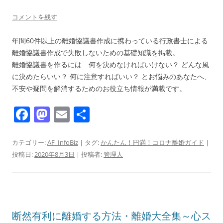
コメントを残す
年間60件以上の離婚協議書作成に携わっている行政書士による
離婚協議書作成で失敗しないための基礎知識を掲載。
離婚協議書を作るには 何を決めなければいけない？ どんな風
に決めたらいい？ 何に注意すればいい？ とお悩みのあなたへ、
不安や疑問を解消するためのお役立ち情報が満載です。
F
M
E
共
a
a
m
有
c
st
ai
カテゴリー:
AF_InfoBiz
| タグ:
かんたん！円満！コロナ離婚ガイド
|
投稿日:
2020年8月3日
|
投稿者:
管理人
e
o
l
b
d
o
o
o
n
断然有利に離婚する方法・離婚大全集～心ス