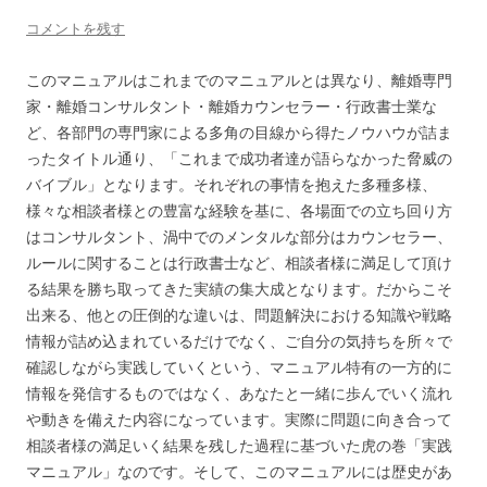
コメントを残す
このマニュアルはこれまでのマニュアルとは異なり、離婚専門
家・離婚コンサルタント・離婚カウンセラー・行政書士業な
ど、各部門の専門家による多角の目線から得たノウハウが詰ま
ったタイトル通り、「これまで成功者達が語らなかった脅威の
バイブル」となります。それぞれの事情を抱えた多種多様、
様々な相談者様との豊富な経験を基に、各場面での立ち回り方
はコンサルタント、渦中でのメンタルな部分はカウンセラー、
ルールに関することは行政書士など、相談者様に満足して頂け
る結果を勝ち取ってきた実績の集大成となります。だからこそ
出来る、他との圧倒的な違いは、問題解決における知識や戦略
情報が詰め込まれているだけでなく、ご自分の気持ちを所々で
確認しながら実践していくという、マニュアル特有の一方的に
情報を発信するものではなく、あなたと一緒に歩んでいく流れ
や動きを備えた内容になっています。実際に問題に向き合って
相談者様の満足いく結果を残した過程に基づいた虎の巻「実践
マニュアル」なのです。そして、このマニュアルには歴史があ