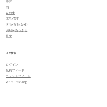
美容
肉
自動車
薄毛/育毛
薄毛/育毛(女性)
薬剤師あるある
長女
メタ情報
ログイン
投稿フィード
コメントフィード
WordPress.org