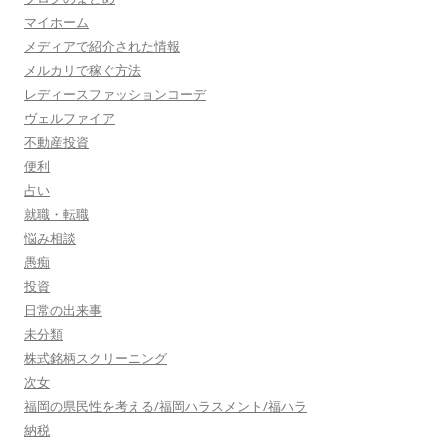
マイホーム
メディアで紹介された情報
メルカリで稼ぐ方法
レディースファッションコーデ
ヴェルファイア
不動産投資
便利
占い
就職・転職
悩み相談
愚痴
投資
日常の出来事
未分類
株式銘柄スクリーニング
次女
福岡の県民性を考える/福岡ハラスメント/福ハラ
納税