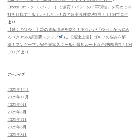
CrossPutt（クロスパット）で激変！パターの「再現性」を高めて-5
打を目指す！3パットしない！為の超実践練習法3選！ | 104ブログ
より
【動くのは今！】親の資産凍結を防ぐ！あなたが「今日」から始め
るべき3つの超重要ステップ
に
【最速上達】ゴルフの悩みを解
決！マンツーマン完全個室スクールが最短ルートな合理的理由 | 104
ブログ
より
アーカイブ
2025年12月
2025年11月
2025年9月
2025年8月
2025年7月
2025年6月
2025年3月