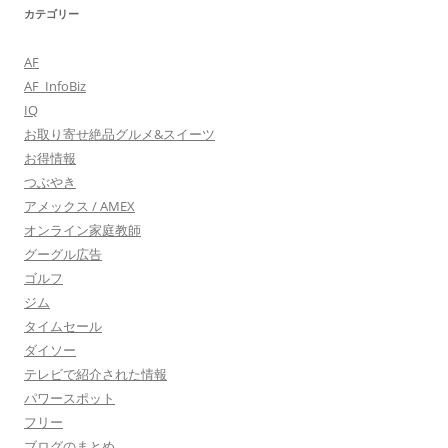
カテゴリー
AF
AF_InfoBiz
IQ
お取り寄せ絶品グルメ&スイーツ
お得情報
つぶやき
アメックス / AMEX
オンライン家庭教師
グーグル広告
ゴルフ
ジム
タイムセール
ダイソー
テレビで紹介された情報
パワースポット
フリー
ブログのまとめ