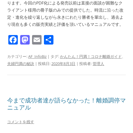
ります。今回のPDF化による発売以前は直接の面談が困難なク
ライアント様用の冊子版のみでの提供でした。時流に沿った改
定・進化を繰り返しながら永きにわたり勝者を輩出し、過去よ
り現在も多くの販売実績と評価を頂いているマニュアルです。
F
M
E
共
a
a
m
有
c
st
ai
カテゴリー:
AF_InfoBiz
| タグ:
かんたん！円満！コロナ離婚ガイド
、
夫婦円満の秘訣
| 投稿日:
2020年8月3日
|
投稿者:
管理人
e
o
l
b
d
o
o
o
n
今まで成功者達が語らなかった！離婚調停マ
k
ニュアル
コメントを残す