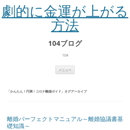
劇的に金運が上がる
方法
コ
ン
104ブログ
テ
ン
ツ
へ
104
ス
キ
ッ
プ
メニュー
「
かんたん！円満！コロナ離婚ガイド
」タグアーカイブ
離婚パーフェクトマニュアル～離婚協議書基
礎知識～