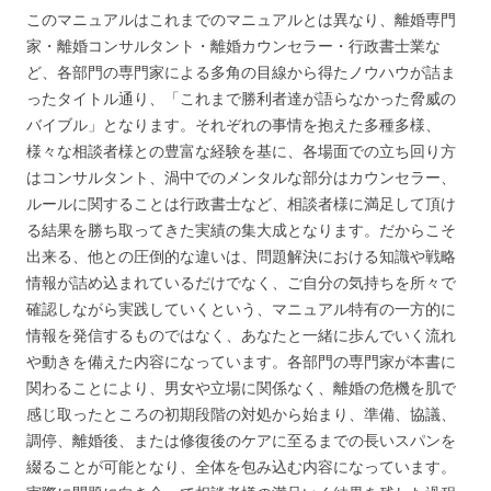
このマニュアルはこれまでのマニュアルとは異なり、離婚専門
家・離婚コンサルタント・離婚カウンセラー・行政書士業な
ど、各部門の専門家による多角の目線から得たノウハウが詰ま
ったタイトル通り、「これまで勝利者達が語らなかった脅威の
バイブル」となります。それぞれの事情を抱えた多種多様、
様々な相談者様との豊富な経験を基に、各場面での立ち回り方
はコンサルタント、渦中でのメンタルな部分はカウンセラー、
ルールに関することは行政書士など、相談者様に満足して頂け
る結果を勝ち取ってきた実績の集大成となります。だからこそ
出来る、他との圧倒的な違いは、問題解決における知識や戦略
情報が詰め込まれているだけでなく、ご自分の気持ちを所々で
確認しながら実践していくという、マニュアル特有の一方的に
情報を発信するものではなく、あなたと一緒に歩んでいく流れ
や動きを備えた内容になっています。各部門の専門家が本書に
関わることにより、男女や立場に関係なく、離婚の危機を肌で
感じ取ったところの初期段階の対処から始まり、準備、協議、
調停、離婚後、または修復後のケアに至るまでの長いスパンを
綴ることが可能となり、全体を包み込む内容になっています。