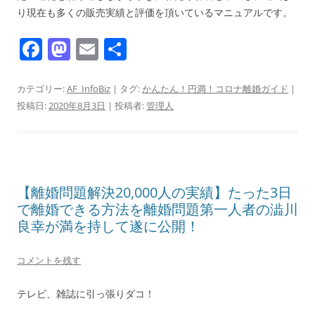
り現在も多くの販売実績と評価を頂いているマニュアルです。
F
M
E
共
a
a
m
有
c
st
ai
カテゴリー:
AF_InfoBiz
| タグ:
かんたん！円満！コロナ離婚ガイド
|
投稿日:
2020年8月3日
|
投稿者:
管理人
e
o
l
b
d
o
o
o
n
【離婚問題解決20,000人の実績】たった3日
k
で離婚できる方法を離婚問題第一人者の澁川
良幸が満を持して遂に公開！
コメントを残す
テレビ、雑誌に引っ張りダコ！