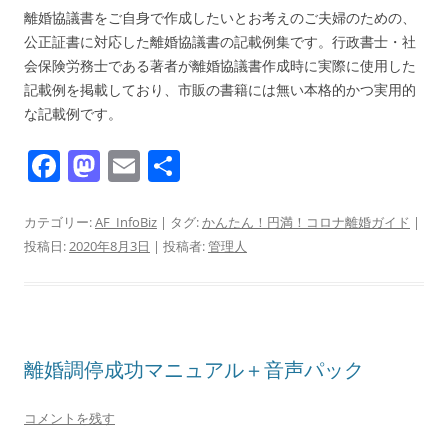
離婚協議書をご自身で作成したいとお考えのご夫婦のための、
公正証書に対応した離婚協議書の記載例集です。行政書士・社
会保険労務士である著者が離婚協議書作成時に実際に使用した
記載例を掲載しており、市販の書籍には無い本格的かつ実用的
な記載例です。
F
M
E
共
a
a
m
有
c
st
ai
カテゴリー:
AF_InfoBiz
| タグ:
かんたん！円満！コロナ離婚ガイド
|
投稿日:
2020年8月3日
|
投稿者:
管理人
e
o
l
b
d
o
o
o
n
離婚調停成功マニュアル＋音声パック
k
コメントを残す