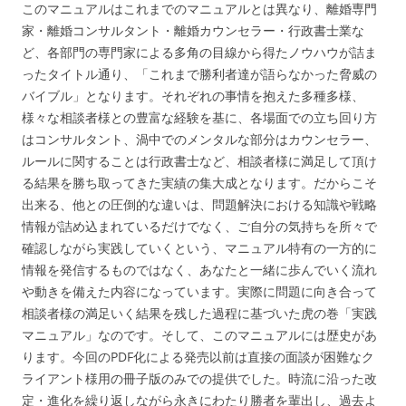
このマニュアルはこれまでのマニュアルとは異なり、離婚専門
家・離婚コンサルタント・離婚カウンセラー・行政書士業な
ど、各部門の専門家による多角の目線から得たノウハウが詰ま
ったタイトル通り、「これまで勝利者達が語らなかった脅威の
バイブル」となります。それぞれの事情を抱えた多種多様、
様々な相談者様との豊富な経験を基に、各場面での立ち回り方
はコンサルタント、渦中でのメンタルな部分はカウンセラー、
ルールに関することは行政書士など、相談者様に満足して頂け
る結果を勝ち取ってきた実績の集大成となります。だからこそ
出来る、他との圧倒的な違いは、問題解決における知識や戦略
情報が詰め込まれているだけでなく、ご自分の気持ちを所々で
確認しながら実践していくという、マニュアル特有の一方的に
情報を発信するものではなく、あなたと一緒に歩んでいく流れ
や動きを備えた内容になっています。実際に問題に向き合って
相談者様の満足いく結果を残した過程に基づいた虎の巻「実践
マニュアル」なのです。そして、このマニュアルには歴史があ
ります。今回のPDF化による発売以前は直接の面談が困難なク
ライアント様用の冊子版のみでの提供でした。時流に沿った改
定・進化を繰り返しながら永きにわたり勝者を輩出し、過去よ