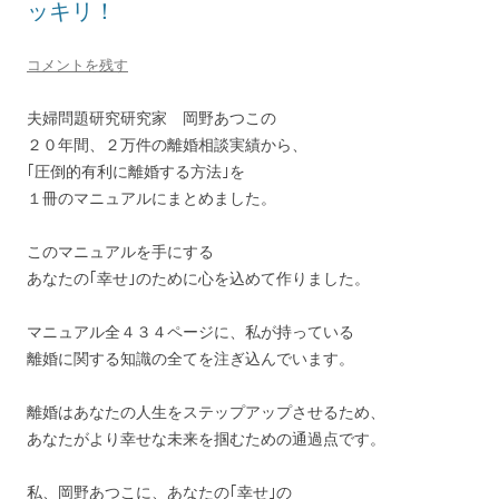
k
ッキリ！
コメントを残す
夫婦問題研究研究家 岡野あつこの
２０年間、２万件の離婚相談実績から、
｢圧倒的有利に離婚する方法｣を
１冊のマニュアルにまとめました。
このマニュアルを手にする
あなたの｢幸せ｣のために心を込めて作りました。
マニュアル全４３４ページに、私が持っている
離婚に関する知識の全てを注ぎ込んでいます。
離婚はあなたの人生をステップアップさせるため、
あなたがより幸せな未来を掴むための通過点です。
私、岡野あつこに、あなたの｢幸せ｣の