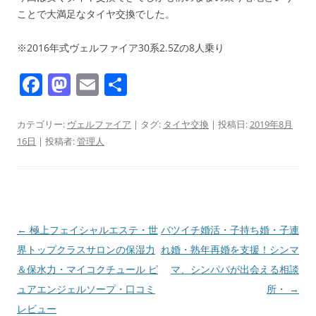
ことで大満足なタイヤ交換でした。
※2016年式ヴェルファイア30系2.5Zの8人乗り
F
M
E
共
a
a
m
有
c
st
ai
カテゴリー:
ヴェルファイア
| タグ:
タイヤ交換
| 投稿日:
2019年8月
16日
|
投稿者:
管理人
e
o
l
b
d
o
o
o
n
投
←
極上フェイシャルエステ・世
バツイチ婚活・子持ち婚・子連
k
稿
界トップクラスサロンの保湿力
れ婚・熟年再婚を支援！シンマ
ナ
＆保水力・マイコクチュール ピ
マ、シンパパが出会える相談
ビ
ュアエンジェルソープ・口コミ
所・
→
ゲ
レビュー