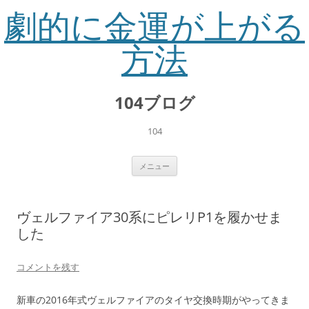
劇的に金運が上がる
方法
コ
ン
104ブログ
テ
ン
ツ
へ
104
ス
キ
ッ
プ
メニュー
ヴェルファイア30系にピレリP1を履かせま
した
コメントを残す
新車の2016年式ヴェルファイアのタイヤ交換時期がやってきま