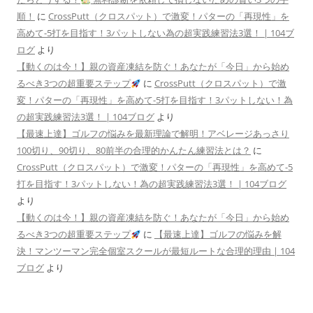
順！
に
CrossPutt（クロスパット）で激変！パターの「再現性」を
高めて-5打を目指す！3パットしない為の超実践練習法3選！ | 104ブ
ログ
より
【動くのは今！】親の資産凍結を防ぐ！あなたが「今日」から始め
るべき3つの超重要ステップ
に
CrossPutt（クロスパット）で激
変！パターの「再現性」を高めて-5打を目指す！3パットしない！為
の超実践練習法3選！ | 104ブログ
より
【最速上達】ゴルフの悩みを最新理論で解明！アベレージあっさり
100切り、90切り、80前半の合理的かんたん練習法とは？
に
CrossPutt（クロスパット）で激変！パターの「再現性」を高めて-5
打を目指す！3パットしない！為の超実践練習法3選！ | 104ブログ
より
【動くのは今！】親の資産凍結を防ぐ！あなたが「今日」から始め
るべき3つの超重要ステップ
に
【最速上達】ゴルフの悩みを解
決！マンツーマン完全個室スクールが最短ルートな合理的理由 | 104
ブログ
より