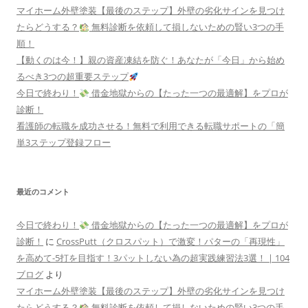
マイホーム外壁塗装【最後のステップ】外壁の劣化サインを見つけ
たらどうする？
無料診断を依頼して損しないための賢い3つの手
順！
【動くのは今！】親の資産凍結を防ぐ！あなたが「今日」から始め
るべき3つの超重要ステップ
今日で終わり！
借金地獄からの【たった一つの最適解】をプロが
診断！
看護師の転職を成功させる！無料で利用できる転職サポートの「簡
単3ステップ登録フロー
最近のコメント
今日で終わり！
借金地獄からの【たった一つの最適解】をプロが
診断！
に
CrossPutt（クロスパット）で激変！パターの「再現性」
を高めて-5打を目指す！3パットしない為の超実践練習法3選！ | 104
ブログ
より
マイホーム外壁塗装【最後のステップ】外壁の劣化サインを見つけ
たらどうする？
無料診断を依頼して損しないための賢い3つの手