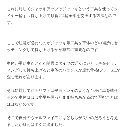
これに対してジャッキアップはジャッキという工具を使ってタ
イヤ一輪ずつ持ち上げて順番に4輪全部を交換する方法なので
す。
ここで注意が必要なのがジャッキ等工具を車体のどの場所にセ
ッティングして持ち上げるかが非常に重要なのです。
車体が重い車だとただ闇雲にタイヤの近くにジャッキをセッテ
ィングして持ち上げると車体のバランスが崩れ骨格(フレーム)が
歪む恐れがあります。
それに対して油圧リフトは平面トレイのような台座に車を載せ
るので車体はほぼ水平を保ったまま持ちあがるので歪むことは
ほぼないのです。
そこで自分のヴェルファイアにはどちらが良いのだろうと考え
ましたが答えはすぐに出ました。