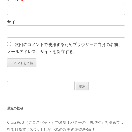
サイト
次回のコメントで使用するためブラウザーに自分の名前、
メールアドレス、サイトを保存する。
検
索:
最近の投稿
CrossPutt（クロスパット）で激変！パターの「再現性」を高めて-5
打を目指す！3パットしない為の超実践練習法3選！