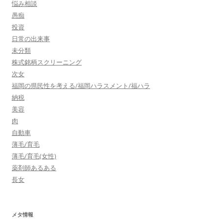
悩み相談
愚痴
投資
日常の出来事
未分類
株式銘柄スクリーニング
次女
福岡の県民性を考える/福岡ハラスメント/福ハラ
納税
美容
肉
自動車
薄毛/育毛
薄毛/育毛(女性)
薬剤師あるある
長女
メタ情報